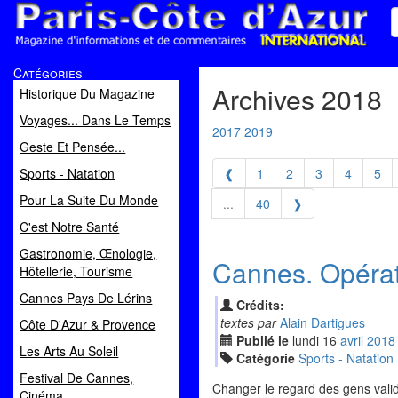
Paris Côte d'Azur
Catégories
Magazine d'informations et de commentaires
Archives 2018
Historique Du Magazine
Voyages... Dans Le Temps
2017
2019
Geste Et Pensée...
Sports - Natation
❰
1
2
3
4
5
Pour La Suite Du Monde
...
40
❱
C'est Notre Santé
Gastronomie, Œnologie,
Cannes. Opéra
Hôtellerie, Tourisme
Cannes Pays De Lérins
Crédits:
textes par
Alain Dartigues
Côte D'Azur & Provence
Publié le
lundi
16
avr
il
2018
Les Arts Au Soleil
Catégorie
Sports - Natation
Festival De Cannes,
Changer le regard des gens valide
Cinéma