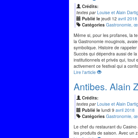
Crédits:
textes par
Louise et Alain Darti
Publié le
jeudi
12
avr
il
2018
Catégories
Gastronomie, œno
Même si, pour les profanes, la t
la Gastronomie mouginois, avaie
symbolique. Histoire de rappeler
Succès qui dépendra aussi de la p
institutionnels et privés qui, to
activement ce festival qui a confo
Lire l'article
Antibes. Alain 
Crédits:
textes par
Louise et Alain Darti
Publié le
lundi
9
avr
il
2018
Catégories
Gastronomie, œno
Le chef du restaurant du Casino
les produits de saison. Avec un zi