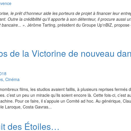
ovence
prise, le prêt d'honneur aide les porteurs de projet à financer leur entr
nt. Outre la crédibilité qu'il apporte à son détenteur, il procure aussi un 
 bancaire... »
. Jérôme Tarting, président du Groupe Up'nBIZ, propose d
os de la Victorine de nouveau dan
018
es, Cinéma
ombreux films, les studios avaient faillis, à plusieurs reprises fermés d
. c’est un peu un miracle qu’ils soient encore là. Cette fois-ci, c’est a
machine. Pour ce faire, il s’appuie un Comité ad hoc. Au générique, Cl
èle Laroque, Costa Gavras...
it des Étoiles…