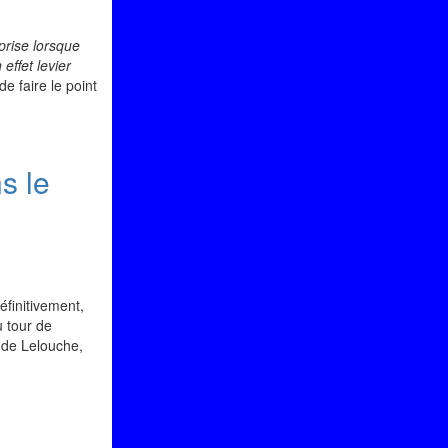
eprise lorsque
effet levier
e faire le point
s le
éfinitivement,
u tour de
aude Lelouche,