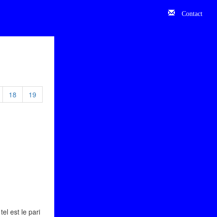
Contact
18
19
el est le pari