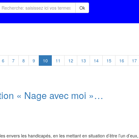
Ok
6
7
8
9
10
11
12
13
14
15
16
17
tion « Nage avec moi »…
s envers les handicapés, en les mettant en situation d’être l’un d’eux, t