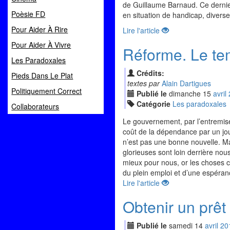
de Guillaume Barnaud. Ce dernier 
Poèsie FD
en situation de handicap, diverses
Pour Aider À Rire
Lire l'article
Pour Aider À Vivre
Réforme. Le temp
Les Paradoxales
Crédits:
Pieds Dans Le Plat
textes par
Alain Dartigues
Politiquement Correct
Publié le
dimanche
15
avr
il
Catégorie
Les paradoxales
Collaborateurs
Le gouvernement, par l’entremise
coût de la dépendance par un jour
n’est pas une bonne nouvelle. Mai
glorieuses sont loin derrière no
mieux pour nous, or les choses c
du plein emploi et d’une espérance
Lire l'article
Obtenir un prêt
Publié le
samedi
14
avr
il
20