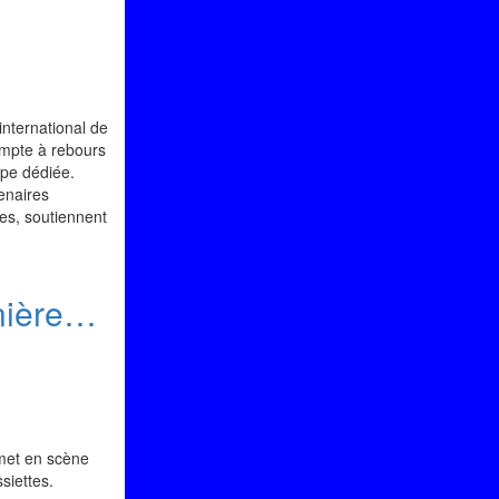
international de
ompte à rebours
ipe dédiée.
enaires
ces, soutiennent
anière…
 met en scène
siettes.