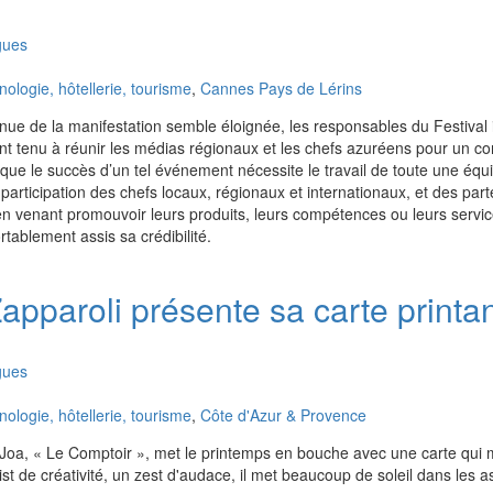
gues
logie, hôtellerie, tourisme
,
Cannes Pays de Lérins
enue de la manifestation semble éloignée, les responsables du Festival 
nt tenu à réunir les médias régionaux et les chefs azuréens pour un c
 que le succès d’un tel événement nécessite le travail de toute une équ
articipation des chefs locaux, régionaux et internationaux, et des part
ut en venant promouvoir leurs produits, leurs compétences ou leurs servi
rtablement assis sa crédibilité.
Zapparoli présente sa carte print
gues
logie, hôtellerie, tourisme
,
Côte d'Azur & Provence
 Joa, « Le Comptoir », met le printemps en bouche avec une carte qui
st de créativité, un zest d'audace, il met beaucoup de soleil dans les as