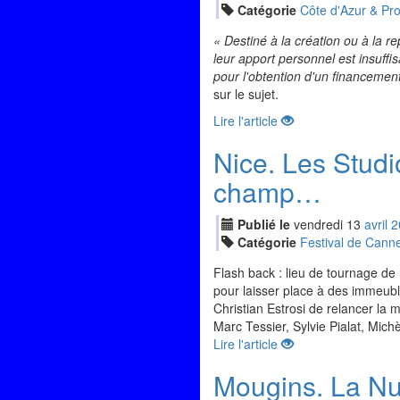
Catégorie
Côte d'Azur & Pr
« Destiné à la création ou à la re
leur apport personnel est insuffisa
pour l'obtention d'un financement
sur le sujet.
Lire l'article
Nice. Les Studi
champ…
Publié le
vendredi
13
avr
il
2
Catégorie
Festival de Cann
Flash back : lieu de tournage de n
pour laisser place à des immeubles
Christian Estrosi de relancer la 
Marc Tessier, Sylvie Pialat, Mich
Lire l'article
Mougins. La Nu