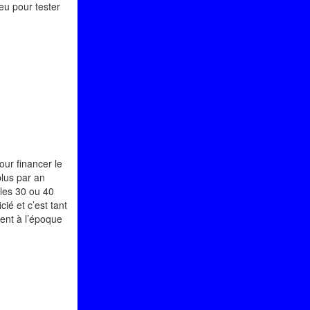
eu pour tester
our financer le
plus par an
 les 30 ou 40
ié et c’est tant
ent à l’époque