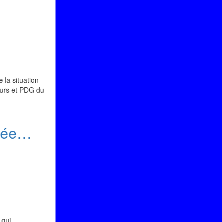
 la situation
neurs et PDG du
gnée…
 qui