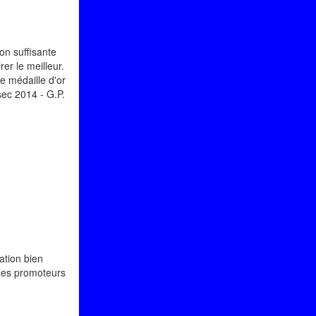
on suffisante
rer le meilleur.
e médaille d'or
sec 2014 - G.P.
ation bien
e les promoteurs