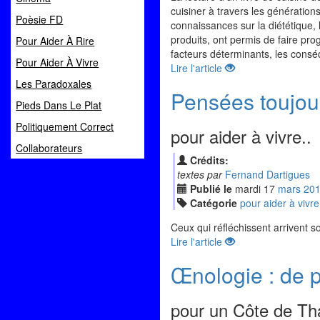
cuisiner à travers les génération
Poèsie FD
connaissances sur la diététique,
produits, ont permis de faire prog
Pour Aider À Rire
facteurs déterminants, les cons
Pour Aider À Vivre
Lire l'article
Les Paradoxales
Pensées toujour
Pieds Dans Le Plat
Politiquement Correct
pour aider à vivre..
Collaborateurs
Crédits:
textes par
Fernand Dartigues
Publié le
mardi
17
mar
s
20
Catégorie
pour aider à vivre
Ceux qui réfléchissent arrivent 
Lire l'article
Œnologie : de p
pour un Côte de Tha