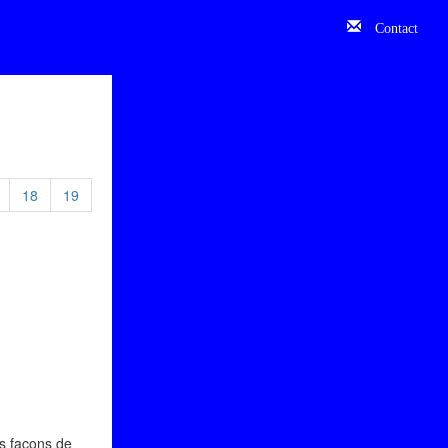
Contact
18
19
es façons de