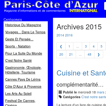
Paris Côte d'Azur
Catégories
Magazine d'informations et de commentaires
Archives 2015
Historique Du Magazine
Voyages... Dans Le Temps
2014
2016
Geste Et Pensée...
Sports - Natation
❰
1
...
3
4
5
Pour La Suite Du Monde
20
21
...
48
❱
C'est Notre Santé
Gastronomie, Œnologie,
Cuisine et Sant
Hôtellerie, Tourisme
Cannes Pays De Lérins
complémentarité…
Côte D'Azur & Provence
Publié le
mercredi
18
mar
s
Les Arts Au Soleil
Catégories
C'est notre sant
Festival De Cannes,
La lecture d'un livre de cuisine
Cinéma