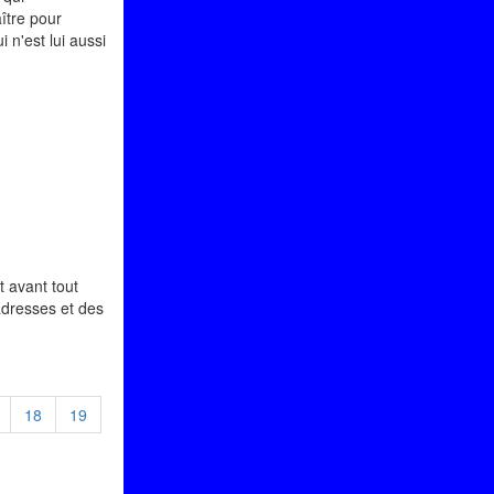
ître pour
 n'est lui aussi
t avant tout
adresses et des
18
19