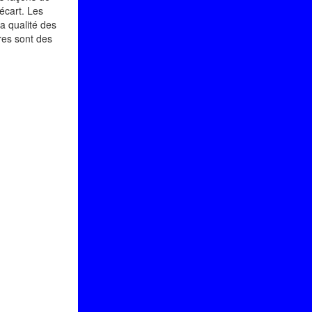
écart. Les
a qualité des
ères sont des