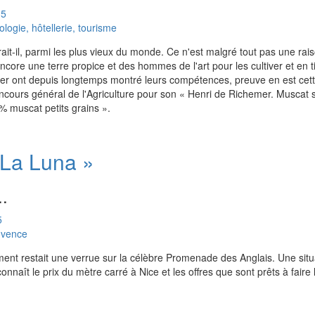
15
ogie, hôtellerie, tourisme
it-il, parmi les plus vieux du monde. Ce n'est malgré tout pas une rais
encore une terre propice et des hommes de l'art pour les cultiver et en ti
r ont depuis longtemps montré leurs compétences, preuve en est cett
ncours général de l'Agriculture pour son « Henri de Richemer. Muscat 
 muscat petits grains ».
« La Luna »
..
5
ovence
ment restait une verrue sur la célèbre Promenade des Anglais. Une situ
onnaît le prix du mètre carré à Nice et les offres que sont prêts à fair