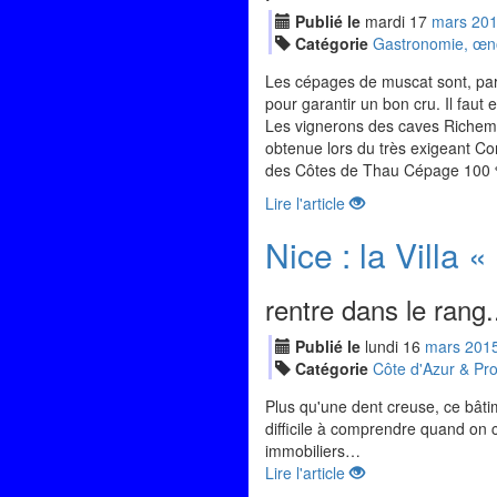
Publié le
mardi
17
mar
s
20
Catégorie
Gastronomie, œnol
Les cépages de muscat sont, para
pour garantir un bon cru. Il faut 
Les vignerons des caves Richeme
obtenue lors du très exigeant Co
des Côtes de Thau Cépage 100 %
Lire l'article
Nice : la Villa 
rentre dans le rang.
Publié le
lundi
16
mar
s
201
Catégorie
Côte d'Azur & Pr
Plus qu'une dent creuse, ce bâti
difficile à comprendre quand on c
immobiliers…
Lire l'article