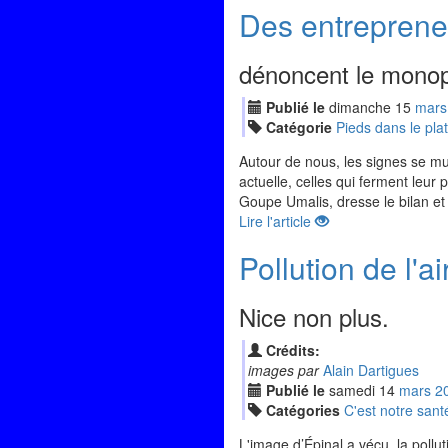
Des entreprene
dénoncent le mono
Publié le
dimanche
15
mar
s
Catégorie
Pieds dans le plat
Autour de nous, les signes se mul
actuelle, celles qui ferment leur
Goupe Umalis, dresse le bilan et i
Lire l'article
Pollution de l'
Nice non plus.
Crédits:
images par
Alain Dartigues
Publié le
samedi
14
mar
s
2
Catégories
C'est notre sant
L'image d’Épinal a vécu, la pollut