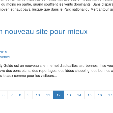
du moins en partie, quand soufflent les vents dominants. Sans dispara
moyen et haut pays, jusque que dans le Parc national du Mercantour qui
n nouveau site pour mieux
2015
ovence
ty Guide est un nouveau site Internet d'actualités azuréennes. Il se veu
ouve des bons plans, des reportages, des idées shopping, des bonnes 
 locaux comme pour les visiteurs...
6
7
8
9
10
11
12
13
14
15
16
17