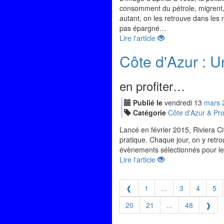
consomment du pétrole, migrent, 
autant, on les retrouve dans les 
pas épargné…
Lire l'article
Côte d'Azur : U
en profiter…
Publié le
vendredi
13
mar
s
Catégorie
Côte d'Azur & Pr
Lancé en février 2015, Riviera Ci
pratique. Chaque jour, on y retr
évènements sélectionnés pour les
Lire l'article
❰
1
...
3
4
5
20
21
...
48
❱