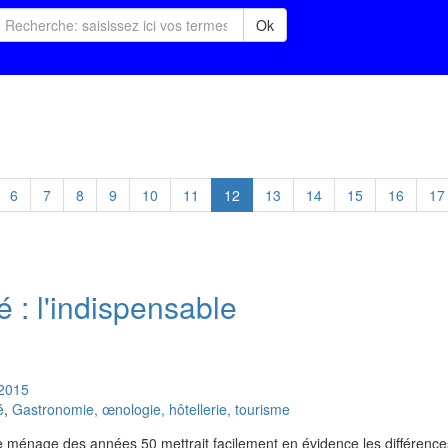
Ok
6
7
8
9
10
11
12
13
14
15
16
17
é : l'indispensable
2015
é
,
Gastronomie, œnologie, hôtellerie, tourisme
 de ménage des années 50 mettrait facilement en évidence les différenc