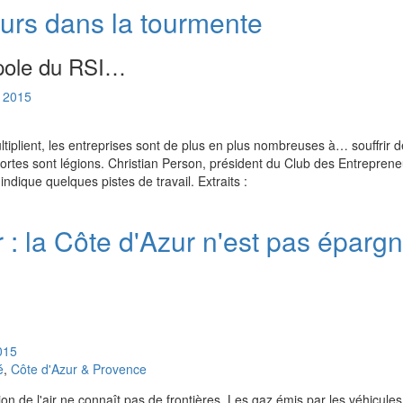
urs dans la tourmente
pole du RSI…
2015
tiplient, les entreprises sont de plus en plus nombreuses à… souffrir de
 portes sont légions. Christian Person, président du Club des Entrepre
ndique quelques pistes de travail. Extraits :
air : la Côte d'Azur n'est pas épar
015
é
,
Côte d'Azur & Provence
ion de l'air ne connaît pas de frontières. Les gaz émis par les véhicules