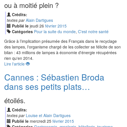
ou à moitié plein ?
Crédits:
textes par
Alain Dartigues
Publié le
jeudi
26
fév
rier
2015
Catégories
Pour la suite du monde
,
C'est notre santé
Grâce à l’implication présumée des Français dans le recyclage
des lampes, l'organisme chargé de les collecter se félicite de son
bilan : 43 millions de lampes à économie d'énergie récupérées
rien qu'en 2014.
Lire l'article
Cannes : Sébastien Broda
dans ses petits plats…
étoilés.
Crédits:
textes par
Louise et Alain Dartigues
Publié le
mercredi
25
fév
rier
2015
Catégories
Gastronomie, œnologie, hôtellerie, tourisme
,