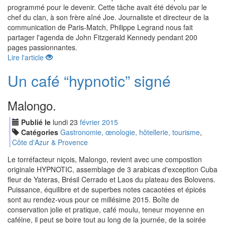
programmé pour le devenir. Cette tâche avait été dévolu par le
chef du clan, à son frère aîné Joe. Journaliste et directeur de la
communication de Paris-Match, Philippe Legrand nous fait
partager l'agenda de John Fitzgerald Kennedy pendant 200
pages passionnantes.
Lire l'article
Un café “hypnotic” signé
Malongo.
Publié le
lundi
23
fév
rier
2015
Catégories
Gastronomie, œnologie, hôtellerie, tourisme
,
Côte d'Azur & Provence
Le torréfacteur niçois, Malongo, revient avec une compostion
originale HYPNOTIC, assemblage de 3 arabicas d'exception Cuba
fleur de Yateras, Brésil Cerrado et Laos du plateau des Bolovens.
Puissance, équilibre et de superbes notes cacaotées et épicés
sont au rendez-vous pour ce millésime 2015. Boîte de
conservation jolie et pratique, café moulu, teneur moyenne en
caféine, il peut se boire tout au long de la journée, de la soirée