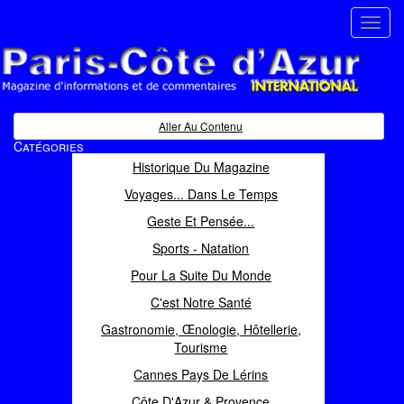
Toggl
navig
Paris Côte d'Azur
Magazine d'informations et de commentaires
Aller Au Contenu
Catégories
Historique Du Magazine
Voyages... Dans Le Temps
Geste Et Pensée...
Sports - Natation
Pour La Suite Du Monde
C'est Notre Santé
Gastronomie, Œnologie, Hôtellerie,
Tourisme
Cannes Pays De Lérins
Côte D'Azur & Provence