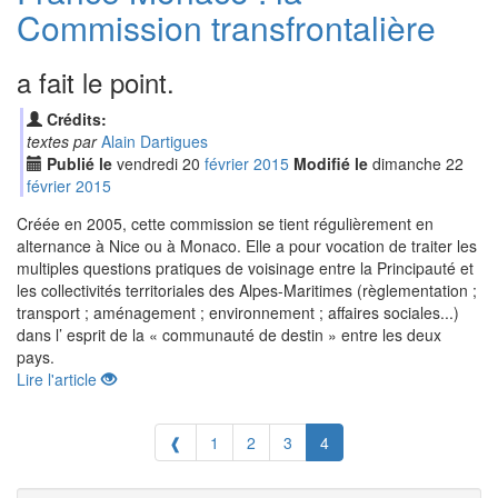
Commission transfrontalière
a fait le point.
Crédits:
textes par
Alain Dartigues
Publié le
vendredi
20
fév
rier
2015
Modifié le
dimanche
22
fév
rier
2015
Créée en 2005, cette commission se tient régulièrement en
alternance à Nice ou à Monaco. Elle a pour vocation de traiter les
multiples questions pratiques de voisinage entre la Principauté et
les collectivités territoriales des Alpes-Maritimes (règlementation ;
transport ; aménagement ; environnement ; affaires sociales...)
dans l’ esprit de la « communauté de destin » entre les deux
pays.
Lire l'article
❰
1
2
3
4