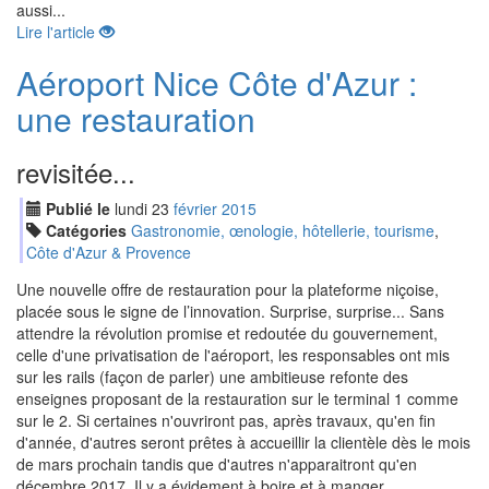
aussi...
Lire l'article
Aéroport Nice Côte d'Azur :
une restauration
revisitée...
Publié le
lundi
23
fév
rier
2015
Catégories
Gastronomie, œnologie, hôtellerie, tourisme
,
Côte d'Azur & Provence
Une nouvelle offre de restauration pour la plateforme niçoise,
placée sous le signe de l’innovation. Surprise, surprise... Sans
attendre la révolution promise et redoutée du gouvernement,
celle d'une privatisation de l'aéroport, les responsables ont mis
sur les rails (façon de parler) une ambitieuse refonte des
enseignes proposant de la restauration sur le terminal 1 comme
sur le 2. Si certaines n'ouvriront pas, après travaux, qu'en fin
d'année, d'autres seront prêtes à accueillir la clientèle dès le mois
de mars prochain tandis que d'autres n'apparaitront qu'en
décembre 2017. Il y a évidement à boire et à manger...