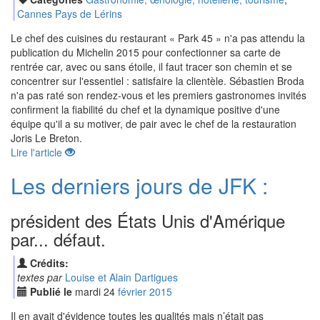
Cannes Pays de Lérins
Le chef des cuisines du restaurant « Park 45 » n'a pas attendu la
publication du Michelin 2015 pour confectionner sa carte de
rentrée car, avec ou sans étoile, il faut tracer son chemin et se
concentrer sur l'essentiel : satisfaire la clientèle. Sébastien Broda
n'a pas raté son rendez-vous et les premiers gastronomes invités
confirment la fiabilité du chef et la dynamique positive d'une
équipe qu'il a su motiver, de pair avec le chef de la restauration
Joris Le Breton.
Lire l'article
Les derniers jours de JFK :
président des États Unis d'Amérique
par... défaut.
Crédits:
textes par
Louise et Alain Dartigues
Publié le
mardi
24
fév
rier
2015
Il en avait d'évidence toutes les qualités mais n’était pas