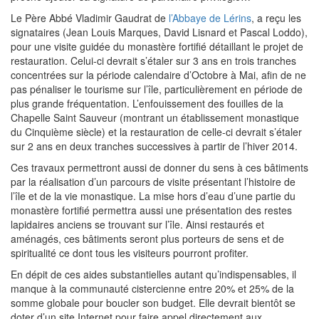
Le Père Abbé Vladimir Gaudrat de
l’Abbaye de Lérins
, a reçu les
signataires (Jean Louis Marques, David Lisnard et Pascal Loddo),
pour une visite guidée du monastère fortifié détaillant le projet de
restauration. Celui-ci devrait s’étaler sur 3 ans en trois tranches
concentrées sur la période calendaire d’Octobre à Mai, afin de ne
pas pénaliser le tourisme sur l’île, particulièrement en période de
plus grande fréquentation. L’enfouissement des fouilles de la
Chapelle Saint Sauveur (montrant un établissement monastique
du Cinquième siècle) et la restauration de celle-ci devrait s’étaler
sur 2 ans en deux tranches successives à partir de l’hiver 2014.
Ces travaux permettront aussi de donner du sens à ces bâtiments
par la réalisation d’un parcours de visite présentant l’histoire de
l’île et de la vie monastique. La mise hors d’eau d’une partie du
monastère fortifié permettra aussi une présentation des restes
lapidaires anciens se trouvant sur l’île. Ainsi restaurés et
aménagés, ces bâtiments seront plus porteurs de sens et de
spiritualité ce dont tous les visiteurs pourront profiter.
En dépit de ces aides substantielles autant qu’indispensables, il
manque à la communauté cistercienne entre 20% et 25% de la
somme globale pour boucler son budget. Elle devrait bientôt se
doter d’un site Internet pour faire appel directement aux