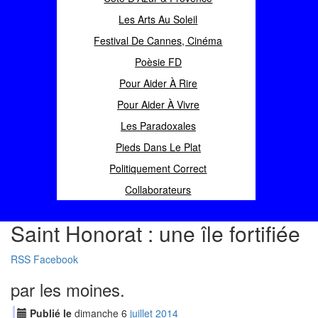
Les Arts Au Soleil
Festival De Cannes, Cinéma
Poèsie FD
Pour Aider À Rire
Pour Aider À Vivre
Les Paradoxales
Pieds Dans Le Plat
Politiquement Correct
Collaborateurs
Saint Honorat : une île fortifiée
RSS
Facebook
par les moines.
Publié le
dimanche
6
jui
llet
2014