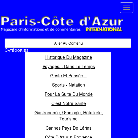
Toggl
navig
Paris Côte d'Azur
Magazine d'informations et de commentaires
Aller Au Contenu
Catégories
Historique Du Magazine
Voyages... Dans Le Temps
Geste Et Pensée...
Sports - Natation
Pour La Suite Du Monde
C'est Notre Santé
Gastronomie, Œnologie, Hôtellerie,
Tourisme
Cannes Pays De Lérins
Côte D'Azur & Provence