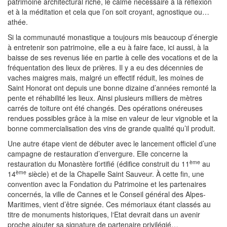
patrimoine architectural riche, le calme nécessaire à la réflexion
et à la méditation et cela que l’on soit croyant, agnostique ou…
athée.
Si la communauté monastique a toujours mis beaucoup d’énergie
à entretenir son patrimoine, elle a eu à faire face, ici aussi, à la
baisse de ses revenus liée en partie à celle des vocations et de la
fréquentation des lieux de prières. Il y a eu des décennies de
vaches maigres mais, malgré un effectif réduit, les moines de
Saint Honorat ont depuis une bonne dizaine d’années remonté la
pente et réhabilité les lieux. Ainsi plusieurs milliers de mètres
carrés de toiture ont été changés. Des opérations onéreuses
rendues possibles grâce à la mise en valeur de leur vignoble et la
bonne commercialisation des vins de grande qualité qu’il produit.
Une autre étape vient de débuter avec le lancement officiel d’une
campagne de restauration d’envergure. Elle concerne la
ème
restauration du Monastère fortifié (édifice construit du 11
au
ème
14
siècle) et de la Chapelle Saint Sauveur. À cette fin, une
convention avec la Fondation du Patrimoine et les partenaires
concernés, la ville de Cannes et le Conseil général des Alpes-
Maritimes, vient d’être signée. Ces mémoriaux étant classés au
titre de monuments historiques, l‘Etat devrait dans un avenir
proche ajouter sa signature de partenaire privilégié…