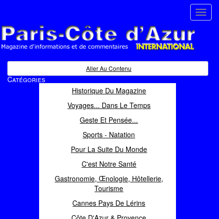
Toggl
navig
Paris Côte d'Azur
Magazine d'informations et de commentaires
Aller Au Contenu
Catégories
Historique Du Magazine
Voyages... Dans Le Temps
Geste Et Pensée...
Sports - Natation
Pour La Suite Du Monde
C'est Notre Santé
Gastronomie, Œnologie, Hôtellerie,
Tourisme
Cannes Pays De Lérins
Côte D'Azur & Provence