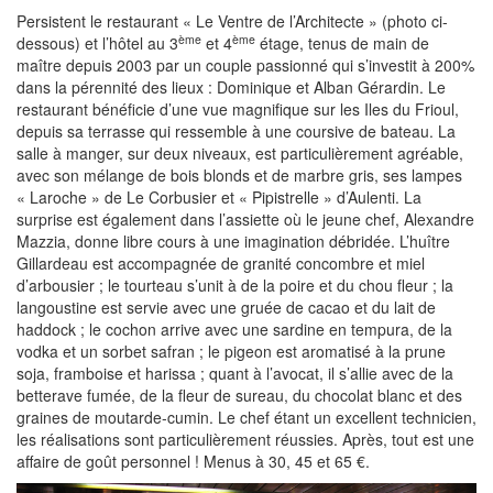
Persistent le restaurant « Le Ventre de l’Architecte » (photo ci-
ème
ème
dessous) et l’hôtel au 3
et 4
étage, tenus de main de
maître depuis 2003 par un couple passionné qui s’investit à 200%
dans la pérennité des lieux : Dominique et Alban Gérardin. Le
restaurant bénéficie d’une vue magnifique sur les Iles du Frioul,
depuis sa terrasse qui ressemble à une coursive de bateau. La
salle à manger, sur deux niveaux, est particulièrement agréable,
avec son mélange de bois blonds et de marbre gris, ses lampes
« Laroche » de Le Corbusier et « Pipistrelle » d’Aulenti. La
surprise est également dans l’assiette où le jeune chef, Alexandre
Mazzia, donne libre cours à une imagination débridée. L’huître
Gillardeau est accompagnée de granité concombre et miel
d’arbousier ; le tourteau s’unit à de la poire et du chou fleur ; la
langoustine est servie avec une gruée de cacao et du lait de
haddock ; le cochon arrive avec une sardine en tempura, de la
vodka et un sorbet safran ; le pigeon est aromatisé à la prune
soja, framboise et harissa ; quant à l’avocat, il s’allie avec de la
betterave fumée, de la fleur de sureau, du chocolat blanc et des
graines de moutarde-cumin. Le chef étant un excellent technicien,
les réalisations sont particulièrement réussies. Après, tout est une
affaire de goût personnel ! Menus à 30, 45 et 65 €.