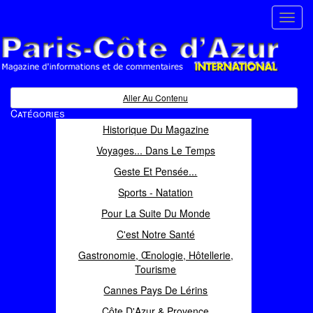
Toggl
navig
Paris Côte d'Azur
Magazine d'informations et de commentaires
Aller Au Contenu
Catégories
Historique Du Magazine
Voyages... Dans Le Temps
Geste Et Pensée...
Sports - Natation
Pour La Suite Du Monde
C'est Notre Santé
Gastronomie, Œnologie, Hôtellerie,
Tourisme
Cannes Pays De Lérins
Côte D'Azur & Provence