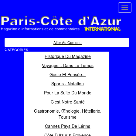
Toggl
navig
Paris Côte d'Azur
Magazine d'informations et de commentaires
Aller Au Contenu
Catégories
Historique Du Magazine
Voyages... Dans Le Temps
Geste Et Pensée...
Sports - Natation
Pour La Suite Du Monde
C'est Notre Santé
Gastronomie, Œnologie, Hôtellerie,
Tourisme
Cannes Pays De Lérins
Côte D'Azur & Provence