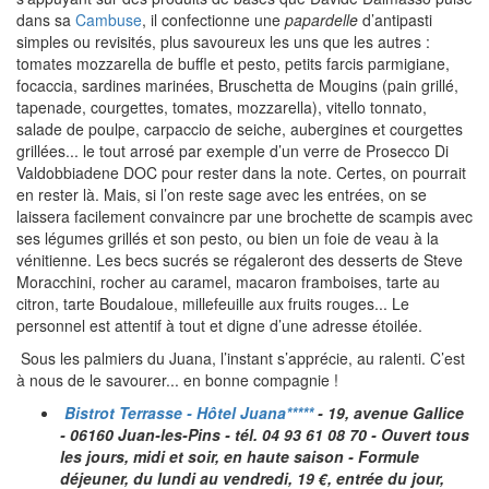
dans sa
Cambuse
, il confectionne une
papardelle
d’antipasti
simples ou revisités, plus savoureux les uns que les autres :
tomates mozzarella de buffle et pesto, petits farcis parmigiane,
focaccia, sardines marinées, Bruschetta de Mougins (pain grillé,
tapenade, courgettes, tomates, mozzarella), vitello tonnato,
salade de poulpe, carpaccio de seiche, aubergines et courgettes
grillées... le tout arrosé par exemple d’un verre de Prosecco Di
Valdobbiadene DOC pour rester dans la note. Certes, on pourrait
en rester là. Mais, si l’on reste sage avec les entrées, on se
laissera facilement convaincre par une brochette de scampis avec
ses légumes grillés et son pesto, ou bien un foie de veau à la
vénitienne. Les becs sucrés se régaleront des desserts de Steve
Moracchini, rocher au caramel, macaron framboises, tarte au
citron, tarte Boudaloue, millefeuille aux fruits rouges... Le
personnel est attentif à tout et digne d’une adresse étoilée.
Sous les palmiers du Juana, l’instant s’apprécie, au ralenti. C’est
à nous de le savourer... en bonne compagnie !
Bistrot Terrasse - Hôtel Juana*****
- 19, avenue Gallice
- 06160 Juan-les-Pins - tél. 04 93 61 08 70 - Ouvert tous
les jours, midi et soir, en haute saison - Formule
déjeuner, du lundi au vendredi, 19 €, entrée du jour,