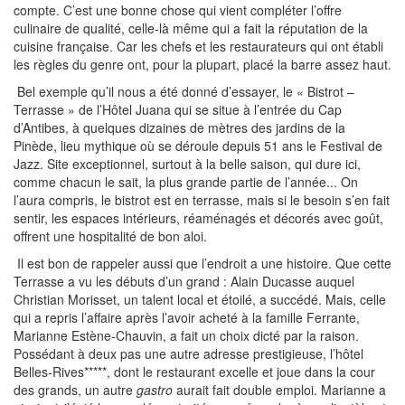
compte. C’est une bonne chose qui vient compléter l’offre
culinaire de qualité, celle-là même qui a fait la réputation de la
cuisine française. Car les chefs et les restaurateurs qui ont établi
les règles du genre ont, pour la plupart, placé la barre assez haut.
Bel exemple qu’il nous a été donné d’essayer, le « Bistrot –
Terrasse » de l’Hôtel Juana qui se situe à l’entrée du Cap
d’Antibes, à quelques dizaines de mètres des jardins de la
Pinède, lieu mythique où se déroule depuis 51 ans le Festival de
Jazz. Site exceptionnel, surtout à la belle saison, qui dure ici,
comme chacun le sait, la plus grande partie de l’année... On
l’aura compris, le bistrot est en terrasse, mais si le besoin s’en fait
sentir, les espaces intérieurs, réaménagés et décorés avec goût,
offrent une hospitalité de bon aloi.
Il est bon de rappeler aussi que l’endroit a une histoire. Que cette
Terrasse a vu les débuts d’un grand : Alain Ducasse auquel
Christian Morisset, un talent local et étoilé, a succédé. Mais, celle
qui a repris l’affaire après l’avoir acheté à la famille Ferrante,
Marianne Estène-Chauvin, a fait un choix dicté par la raison.
Possédant à deux pas une autre adresse prestigieuse, l’hôtel
Belles-Rives*****, dont le restaurant excelle et joue dans la cour
des grands, un autre
gastro
aurait fait double emploi. Marianne a