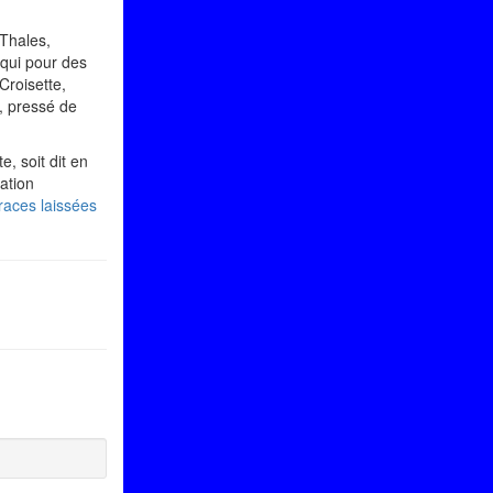
 Thales,
 qui pour des
Croisette,
l, pressé de
e, soit dit en
ation
 traces laissées