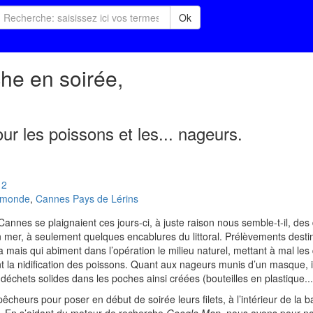
Ok
he en soirée,
ur les poissons et les... nageurs.
12
u monde
,
Cannes Pays de Lérins
annes se plaignaient ces jours-ci, à juste raison nous semble-t-il, de
 mer, à seulement quelques encablures du littoral. Prélèvements desti
 mais qui abiment dans l’opération le milieu naturel, mettant à mal le
ant la nidification des poissons. Quant aux nageurs munis d’un masque, 
échets solides dans les poches ainsi créées (bouteilles en plastique...
êcheurs pour poser en début de soirée leurs filets, à l’intérieur de la