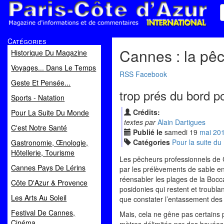
Paris Côte d'Azur
Catégories
Magazine d'informations et de commentaires
Cannes : la pêc
Historique Du Magazine
Voyages... Dans Le Temps
RSS
Facebook
Geste Et Pensée...
trop prés du bord po
Sports - Natation
Crédits:
Pour La Suite Du Monde
textes par
Alain Dartigues
C'est Notre Santé
Publié le
samedi
19
mai
20
Catégories
Pour la suite d
Gastronomie, Œnologie,
Hôtellerie, Tourisme
Les pêcheurs professionnels de C
Cannes Pays De Lérins
par les prélèvements de sable en
réensabler les plages de la Bocca
Côte D'Azur & Provence
posidonies qui restent et troubl
Les Arts Au Soleil
que constater l’entassement des d
Festival De Cannes,
Mais, cela ne gêne pas certains p
Cinéma