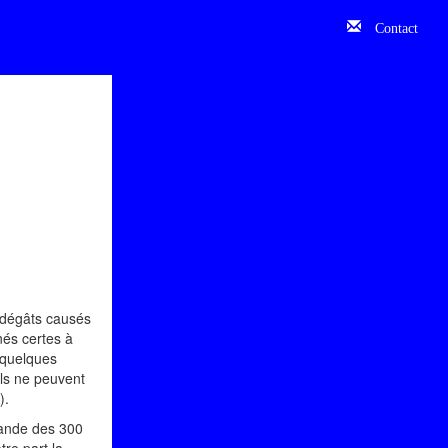
Contact
s dégâts causés
nés certes à
s quelques
ils ne peuvent
).
 bande des 300