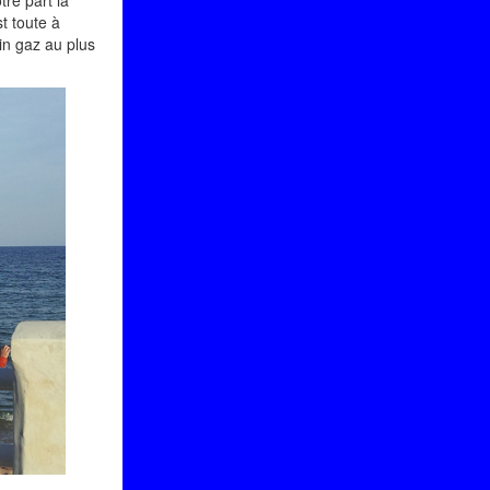
tre part la
t toute à
in gaz au plus