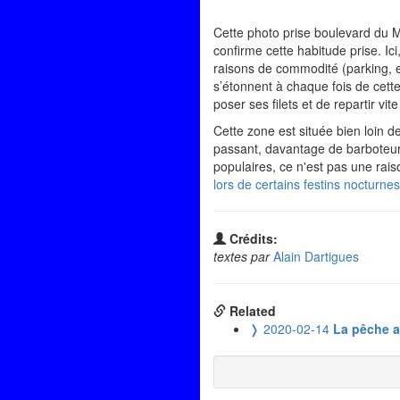
Cette photo prise boulevard du Mi
confirme cette habitude prise. Ic
raisons de commodité (parking, es
s’étonnent à chaque fois de cette
poser ses filets et de repartir vite 
Cette zone est située bien loin de
passant, davantage de barboteur
populaires, ce n'est pas une raiso
lors de certains festins nocturn
Crédits:
textes par
Alain Dartigues
Related
❭
2020-02-14
La pêche a