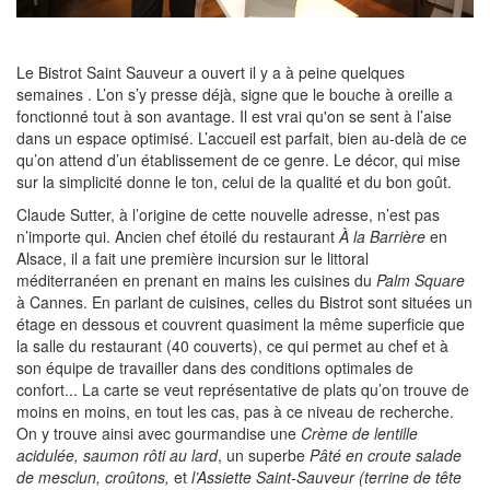
Le Bistrot Saint Sauveur a ouvert il y a à peine quelques
semaines . L’on s’y presse déjà, signe que le bouche à oreille a
fonctionné tout à son avantage. Il est vrai qu'on se sent à l’aise
dans un espace optimisé. L’accueil est parfait, bien au-delà de ce
qu’on attend d’un établissement de ce genre. Le décor, qui mise
sur la simplicité donne le ton, celui de la qualité et du bon goût.
Claude Sutter, à l’origine de cette nouvelle adresse, n’est pas
n’importe qui. Ancien chef étoilé du restaurant
À la Barrière
en
Alsace, il a fait une première incursion sur le littoral
méditerranéen en prenant en mains les cuisines du
Palm Square
à Cannes. En parlant de cuisines, celles du Bistrot sont situées un
étage en dessous et couvrent quasiment la même superficie que
la salle du restaurant (40 couverts), ce qui permet au chef et à
son équipe de travailler dans des conditions optimales de
confort... La carte se veut représentative de plats qu’on trouve de
moins en moins, en tout les cas, pas à ce niveau de recherche.
On y trouve ainsi avec gourmandise une
Crème de lentille
acidulée, saumon rôti au lard
, un superbe
Pâté en croute salade
de mesclun, croûtons,
et
l’Assiette Saint-Sauveur (terrine de tête