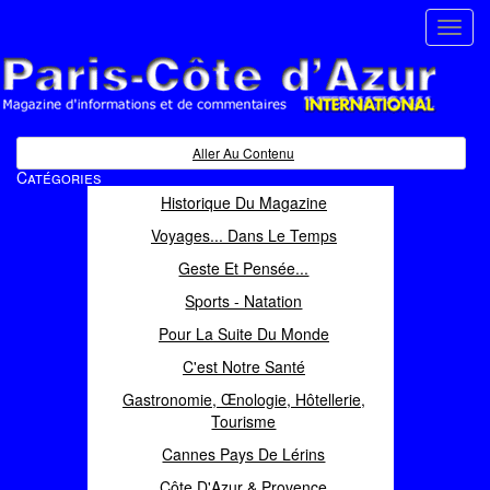
Toggl
navig
Paris Côte d'Azur
Magazine d'informations et de commentaires
Aller Au Contenu
Catégories
Historique Du Magazine
Voyages... Dans Le Temps
Geste Et Pensée...
Sports - Natation
Pour La Suite Du Monde
C'est Notre Santé
Gastronomie, Œnologie, Hôtellerie,
Tourisme
Cannes Pays De Lérins
Côte D'Azur & Provence