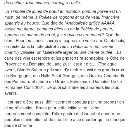
de cochon, œuf mimosa, hareng à l’huile
.
La
Timbale de joues de bœuf en miroton, pomme purée
est un
must, de même
la Poêlée de rognons et ris de veau financière,
spaëtzle au beurre
. Que dire de
l’Andouillette grillée AAAAA,
sauce moutarde, pommes frites
ou de la
Poêlée de penne,
lapereau et queue de bœuf, jus réduit aux aromates
? Que du
bien ! Pour les « becs sucrés », expression volée aux Québécois,
on reste dans la note bistrot avec un
Baba au rhum, crème
chantilly vanillée
, un
Millefeuille léger
ou une
crème brûlée
... La
carte des vins est tendre et les prix forts raisonnables, le Côte de
Provence du Domaine de Jade 2011 est à 18 €.... Œnologue
averti, Claude Sutter a pris soin d’y mettre aussi des grands crus
de Bourgogne, des Nuits-Saint-Georges, des Gevrey-Chambertin,
des Pommard et même un Grands-Echezeaux, Domaine De La
Romanée-Conti 2001. De quoi satisfaire les amateurs les plus
avertis.
Il est rare d’être aussi définitivement conquis par une proposition
et sa réalisation. Bravo pour cette initiative qui vient
heureusement compléter l’offre gastro du Cannet et donner un
peu plus d’animation et de crédibilité à ce quartier qui ne manque
pas de charme !