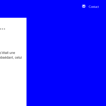
Contact
..
c’était une
obsédant, celui