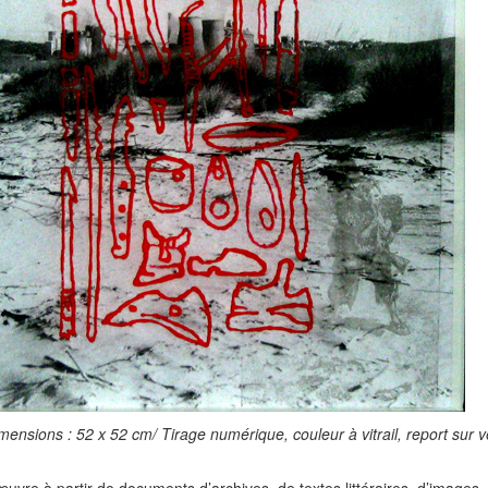
nsions : 52 x 52 cm/ Tirage numérique, couleur à vitrail, report sur v