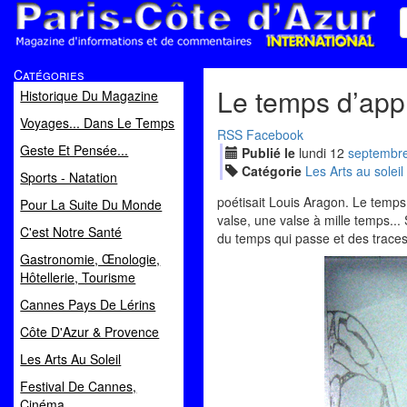
Paris Côte d'Azur
Catégories
Magazine d'informations et de commentaires
Le temps d’appre
Historique Du Magazine
Voyages... Dans Le Temps
RSS
Facebook
Geste Et Pensée...
Publié le
lundi
12
sep
tembr
Catégorie
Les Arts au soleil
Sports - Natation
poétisait Louis Aragon. Le temps,
Pour La Suite Du Monde
valse, une valse à mille temps...
C'est Notre Santé
du temps qui passe et des traces
Gastronomie, Œnologie,
Hôtellerie, Tourisme
Cannes Pays De Lérins
Côte D'Azur & Provence
Les Arts Au Soleil
Festival De Cannes,
Cinéma