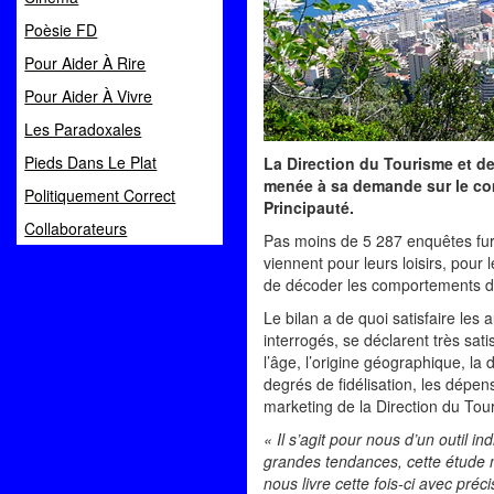
Poèsie FD
Pour Aider À Rire
Pour Aider À Vivre
Les Paradoxales
Pieds Dans Le Plat
La Direction du Tourisme et d
menée à sa demande sur le comp
Politiquement Correct
Principauté.
Collaborateurs
Pas moins de 5 287 enquêtes furen
viennent pour leurs loisirs, pour 
de décoder les comportements des
Le bilan a de quoi satisfaire les
interrogés, se déclarent très sati
l’âge, l’origine géographique, la 
degrés de fidélisation, les dépe
marketing de la Direction du To
« Il s’agit pour nous d’un outil i
grandes tendances, cette étude 
nous livre cette fois-ci avec préc