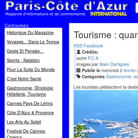
Paris Côte d'Azur
Catégories
Magazine d'informations et de commentaires
Tourisme : quan
Historique Du Magazine
Voyages... Dans Le Temps
RSS
Facebook
Geste Et Pensée...
Crédits:
autre
P.C.A.
Sports - Natation
images par
Alain Dartigues
Pour La Suite Du Monde
Publié le
mercredi
2
fév
rier
Catégories
Gastronomie, œno
C'est Notre Santé
Les touristes plébiscitent la dest
Gastronomie, Œnologie,
Hôtellerie, Tourisme
Cannes Pays De Lérins
Côte D'Azur & Provence
Les Arts Au Soleil
Festival De Cannes,
Cinéma