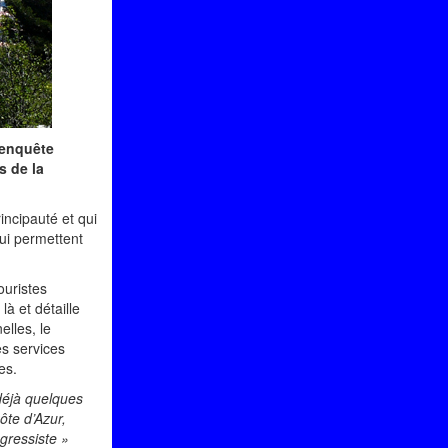
’enquête
s de la
incipauté et qui
qui permettent
ouristes
là et détaille
elles, le
es services
es.
 déjà quelques
ôte d’Azur,
ngressiste »