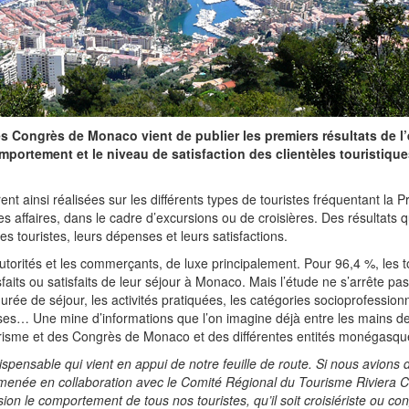
es Congrès de Monaco vient de publier les premiers résultats de l
ortement et le niveau de satisfaction des clientèles touristique
t ainsi réalisées sur les différents types de touristes fréquentant la Pr
les affaires, dans le cadre d’excursions ou de croisières. Des résultats 
 touristes, leurs dépenses et leurs satisfactions.
 autorités et les commerçants, de luxe principalement. Pour 96,4 %, les t
sfaits ou satisfaits de leur séjour à Monaco. Mais l’étude ne s’arrête pas 
durée de séjour, les activités pratiquées, les catégories socioprofessionn
nses… Une mine d’informations que l’on imagine déjà entre les mains d
urisme et des Congrès de Monaco et des différentes entités monégasqu
ndispensable qui vient en appui de notre feuille de route. Si nous avions
menée en collaboration avec le Comité Régional du Tourisme Riviera C
ision le comportement de tous nos touristes, qu’il soit croisiériste ou co