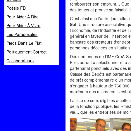
rembourser son emprunt… Que la 
Poèsie FD
des temps et prouve sa faisabilit
Pour Aider À Rire
C’est ainsi que l’autre jour, elle
Sol
. Une structure associative qu
Pour Aider À Vivre
l’Économie, de l’Industrie et de l
Les Paradoxales
général en faveur de l'insertion 
bancaire des créateurs d'entrepri
Pieds Dans Le Plat
personnes décelées en situation d
Politiquement Correct
Deux antennes de l’IMF CréA-Sol 
Collaborateurs
Elles auront à sélectionner et à 
partenariat ponctuels avec des in
Caisse des Dépôts est partenaire
de prêt complémentaire d’un mont
s'engager à hauteur de 760 000 €
maximum des microcrédits est pla
La liste de ceux éligibles à cet
de la fonction publique, les Rmis
vie… que les entreprises de moins