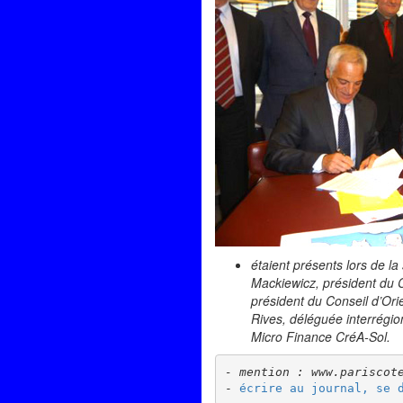
étaient présents lors de la
Mackiewicz, président du C
président du Conseil d’Ori
Rives, déléguée interrégion
Micro Finance CréA-Sol.
- mention : www.pariscot
- 
écrire au journal, se 