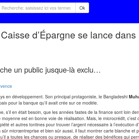
Ok
a Caisse d’Épargne se lance dans 
ouche un public jusque-là exclu…
0
ovence
ays en développement. Son principal protagoniste, le Bangladeshi
Muh
aix pour la banque qu’il avait crée sur ce modèle.
 s’il en était besoin, que les années fastes de la finance sont loin der
e moyenne est en bonne voie de réalisation. Mais, le microcrédit, c’e
té et autres tontines pour trouver l’argent nécessaire à l’exécution d’
 sûr micrœntreprise et bien sûr aussi, il faut montrer carte blanche et
 qu’il a toutes les chances ou presque, de réaliser des bénéfices qui per