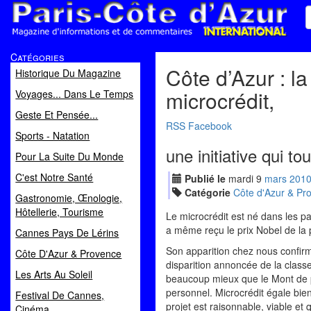
Paris Côte d'Azur
Catégories
Magazine d'informations et de commentaires
Côte d’Azur : l
Historique Du Magazine
microcrédit,
Voyages... Dans Le Temps
Geste Et Pensée...
RSS
Facebook
Sports - Natation
une initiative qui t
Pour La Suite Du Monde
C'est Notre Santé
Publié le
mardi
9
mar
s
201
Catégorie
Côte d'Azur & Pr
Gastronomie, Œnologie,
Hôtellerie, Tourisme
Le microcrédit est né dans les p
a même reçu le prix Nobel de la p
Cannes Pays De Lérins
Son apparition chez nous confirme,
Côte D'Azur & Provence
disparition annoncée de la class
Les Arts Au Soleil
beaucoup mieux que le Mont de pié
personnel. Microcrédit égale bien
Festival De Cannes,
projet est raisonnable, viable et
Cinéma