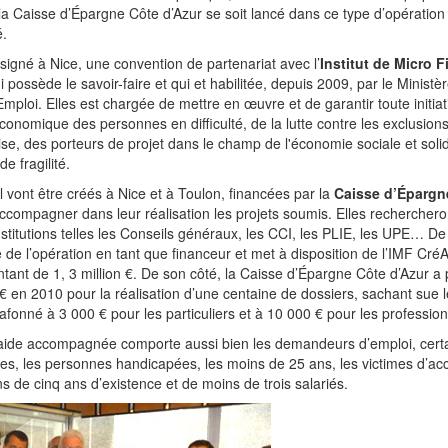
Caisse d’Épargne Côte d’Azur se soit lancé dans ce type d’opération 
é.
 a signé à Nice, une convention de partenariat avec l’
Institut de Micro 
i possède le savoir-faire et qui et habilitée, depuis 2009, par le Ministè
’Emploi. Elles est chargée de mettre en œuvre et de garantir toute initiati
économique des personnes en difficulté, de la lutte contre les exclusio
se, des porteurs de projet dans le champ de l'économie sociale et solid
e fragilité.
vont être créés à Nice et à Toulon, financées par la
Caisse d’Épargn
accompagner dans leur réalisation les projets soumis. Elles recherchero
stitutions telles les Conseils généraux, les CCI, les PLIE, les UPE… De
 de l’opération en tant que financeur et met à disposition de l’IMF Cré
ant de 1, 3 million €. De son côté, la Caisse d’Épargne Côte d’Azur a
 en 2010 pour la réalisation d’une centaine de dossiers, sachant sue 
fonné à 3 000 € pour les particuliers et à 10 000 € pour les profession
te aide accompagnée comporte aussi bien les demandeurs d’emploi, cert
tes, les personnes handicapées, les moins de 25 ans, les victimes d’acc
 de cinq ans d’existence et de moins de trois salariés.