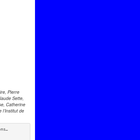
re, Pierre
laude Sette,
se, Catherine
l’Institut de
ans…