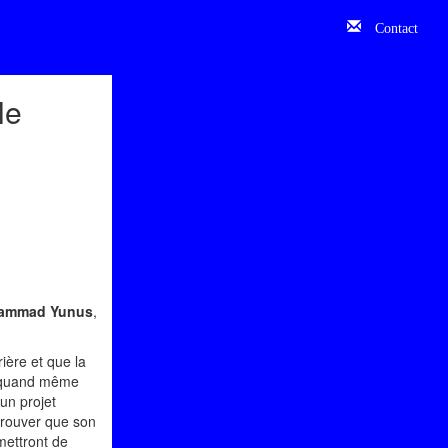
Contact
le
ammad Yunus
,
rière et que la
st quand même
un projet
 prouver que son
mettront de