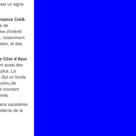
est un signe
Finance CréA-
re de
ve d'intérêt
ns, notamment
aire, et des
e Côte d’Azur
.
nt aussi des
 plus, La
A-Sol un fonds
 prévu de
le montant
nels.
ains vacataires
idents de la