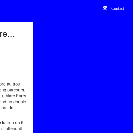
Contact
e...
mpre au trou
long parcours.
ou, Marc Farry
prend un double
 lors de
 le trou en 5
il attendait