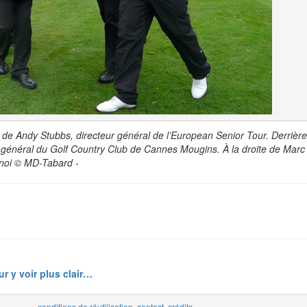
 de Andy Stubbs, directeur général de l’European Senior Tour. Derrièr
r général du Golf Country Club de Cannes Mougins. À la droite de Marc 
rnoi © MD-Tabard -
r y voir plus clair…
conditions de réutilisation
,
contact
,
crédits