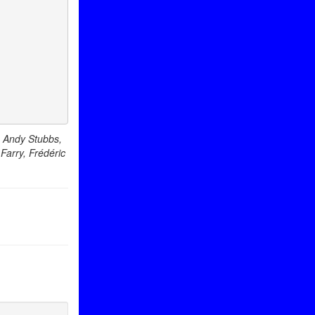
e Andy Stubbs,
Farry, Frédéric