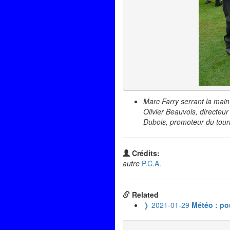
Marc Farry serrant la main
Olivier Beauvois, directeu
Dubois, promoteur du tou
Crédits:
autre
P.C.A.
Related
❭
2021-01-29
Météo : pou