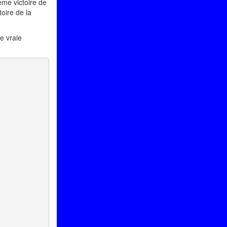
ème victoire de
oire de la
e vraie