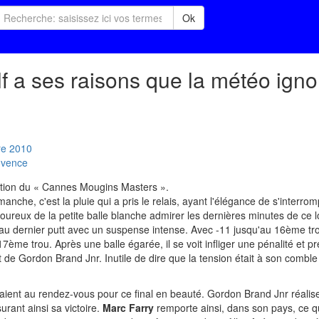
Ok
lf a ses raisons que la météo ignor
re
2010
ovence
dition du « Cannes Mougins Masters ».
anche, c'est la pluie qui a pris le relais, ayant l'élégance de s'interro
moureux de la petite balle blanche admirer les dernières minutes de ce 
'au dernier putt avec un suspense intense. Avec -11 jusqu'au 16ème tr
17ème trou. Après une balle égarée, il se voit infliger une pénalité et 
nt de Gordon Brand Jnr. Inutile de dire que la tension était à son comble
étaient au rendez-vous pour ce final en beauté. Gordon Brand Jnr réalise
rant ainsi sa victoire.
Marc Farry
remporte ainsi, dans son pays, ce qu'