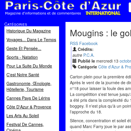
Paris Côte d'Azur
Catégories
Magazine d'informations et de commentaires
Mougins : le go
Historique Du Magazine
Voyages... Dans Le Temps
RSS
Facebook
Geste Et Pensée...
Crédits:
autre
P.C.A.
Sports - Natation
Publié le
mercredi
13
oct
ob
Pour La Suite Du Monde
Catégorie
Côte d'Azur & Pr
C'est Notre Santé
Carton plein pour la première é
Après le vent de la journée de dim
Gastronomie, Œnologie,
n°18 pour laisser la foule des a
Hôtellerie, Tourisme
La compétition s'est tenue jusqu
Cannes Pays De Lérins
a été pris dans la complexité du 
boggey. Il n'est plus qu'à un poi
Côte D'Azur & Provence
l'approche du 18.
Les Arts Au Soleil
Silence, concentration et soleil 
Festival De Cannes,
quand Marc Farry joue le par assu
Cinéma