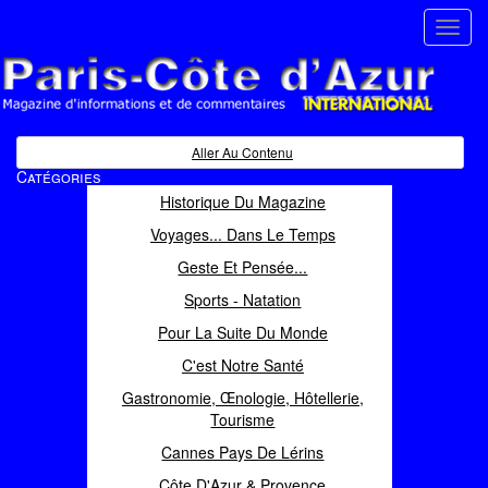
Toggl
navig
Paris Côte d'Azur
Magazine d'informations et de commentaires
Aller Au Contenu
Catégories
Historique Du Magazine
Voyages... Dans Le Temps
Geste Et Pensée...
Sports - Natation
Pour La Suite Du Monde
C'est Notre Santé
Gastronomie, Œnologie, Hôtellerie,
Tourisme
Cannes Pays De Lérins
Côte D'Azur & Provence