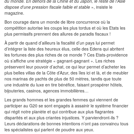
du monde. En dehors de la Chine et du Japon, le reste de l'Asie
dispose d'une pression fiscale faible et stable
», insiste le
magazine.
Bon courage dans un monde de libre concurrence où la
compétition autorise les coups les plus tordus et où les Etats les
plus permissifs prennent des allures de paradis fiscaux !
À partir de quand d’ailleurs la fiscalité d’un pays lui permet
d’intégrer la liste des heureux élus, celle des Edens qui abritent
les fortunes des plus riches de ce monde ? Ces Etats-providence
où s’affiche une stratégie « gagnant-gagnant ». Les riches
préservent leur pouvoir d’achat, ce qui leur permet d’acheter les
plus belles villas de la Côte d’Azur, des îles ici et là, et de meubler
nos marinas de yachts de plus de 50 mètres, tandis que toute
une industrie du luxe en tire bénéfice, faisant prospérer hôtels,
bijouteries, casinos, agences immobilières…
Les grands hommes et les grandes femmes qui viennent de
participer au G20 se sont engagés à assainir le système financier
qui régit notre planète et qui contribue aux plus flagrantes
disparités et aux plus criantes injustices. Y parviendront-ils ?
Leurs déclarations de bonnes intentions n’ont pas convaincu tous
les spécialistes qui parlent de poudre aux yeux.