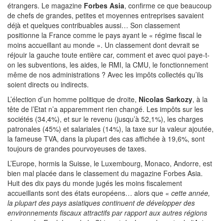
étrangers. Le magazine
Forbes Asia
, confirme ce que beaucoup
de chefs de grandes, petites et moyennes entreprises savaient
déjà et quelques contribuables aussi… Son classement
positionne la France comme le pays ayant le « régime fiscal le
moins accueillant au monde ». Un classement dont devrait se
réjouir la gauche toute entière car, comment et avec quoi paye-t-
on les subventions, les aides, le RMI, la CMU, le fonctionnement
même de nos administrations ? Avec les impôts collectés qu’ils
soient directs ou indirects.
L’élection d’un homme politique de droite,
Nicolas Sarkozy
, à la
tête de l’Etat n’a apparemment rien changé. Les impôts sur les
sociétés (34,4%), et sur le revenu (jusqu’à 52,1%), les charges
patronales (45%) et salariales (14%), la taxe sur la valeur ajoutée,
la fameuse TVA, dans la plupart des cas affichée à 19,6%, sont
toujours de grandes pourvoyeuses de taxes.
L’Europe, hormis la Suisse, le Luxembourg, Monaco, Andorre, est
bien mal placée dans le classement du magazine Forbes Asia.
Huit des dix pays du monde jugés les moins fiscalement
accueillants sont des états européens… alors que «
cette année,
la plupart des pays asiatiques continuent de développer des
environnements fiscaux attractifs par rapport aux autres régions