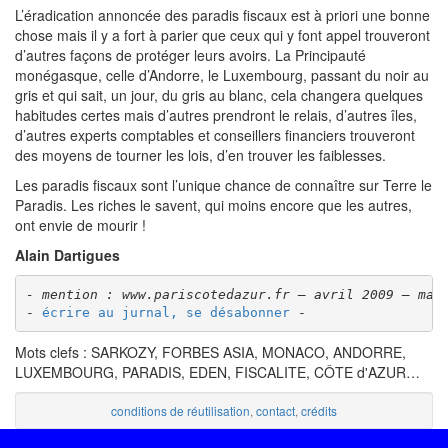
L’éradication annoncée des paradis fiscaux est à priori une bonne
chose mais il y a fort à parier que ceux qui y font appel trouveront
d’autres façons de protéger leurs avoirs. La Principauté
monégasque, celle d’Andorre, le Luxembourg, passant du noir au
gris et qui sait, un jour, du gris au blanc, cela changera quelques
habitudes certes mais d’autres prendront le relais, d’autres îles,
d’autres experts comptables et conseillers financiers trouveront
des moyens de tourner les lois, d’en trouver les faiblesses.
Les paradis fiscaux sont l’unique chance de connaître sur Terre le
Paradis. Les riches le savent, qui moins encore que les autres,
ont envie de mourir !
Alain Dartigues
- mention : www.pariscotedazur.fr – avril 2009 – mag
- 
écrire au jurnal, se désabonner
 -
Mots clefs : SARKOZY, FORBES ASIA, MONACO, ANDORRE,
LUXEMBOURG, PARADIS, EDEN, FISCALITE, CÔTE d'AZUR…
conditions de réutilisation
,
contact
,
crédits