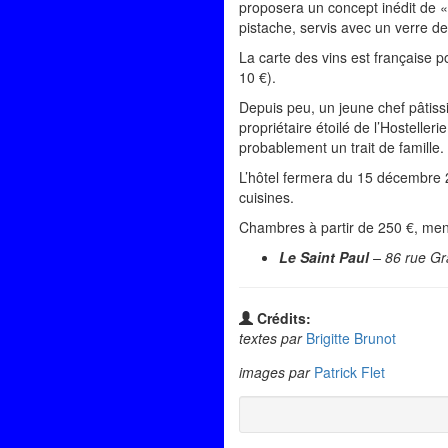
proposera un concept inédit de « 
pistache, servis avec un verre de 
La carte des vins est française po
10 €).
Depuis peu, un jeune chef pâtiss
propriétaire étoilé de l’Hosteller
probablement un trait de famille.
L’hôtel fermera du 15 décembre 2
cuisines.
Chambres à partir de 250 €, menu 
Le Saint Paul
– 86 rue Gr
Crédits:
textes par
Brigitte Brunot
images par
Patrick Flet