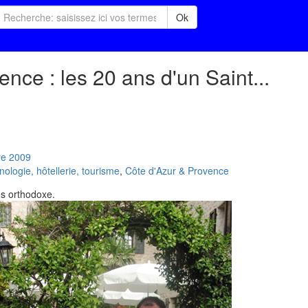
Ok
ence : les 20 ans d'un Saint...
re
2009
logie, hôtellerie, tourisme
,
Côte d'Azur & Provence
ès orthodoxe.