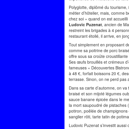
Polyglotte, diplômé du tourisme, 
métier d’hôtelier, mais, comme be
chez soi » quand on est accueilli
Ludovic Puzenat
, ancien de Ma
restreint les brigades à 4 perso
restaurant étoilé, il arrive, en j
Tout simplement en proposant des 
comme sa poitrine de porc braisé
offre sous sa croûte croustillante 
Ses œufs brouillés et crémeux d’o
fameuses « Découvertes Bistrono
à 48 €, forfait boissons 20 €, de
terrasse. Sinon, on ne perd pas
Dans sa carte d’automne, on va tr
braisé et son mijoté légumes oubl
sauce banane épicée dans le men
la mort saupoudré de pistaches (
potiron, poêlée de champignons des
sanglier rôti, tarte tatin de poti
Ludovic Puzenat s’investit aussi 