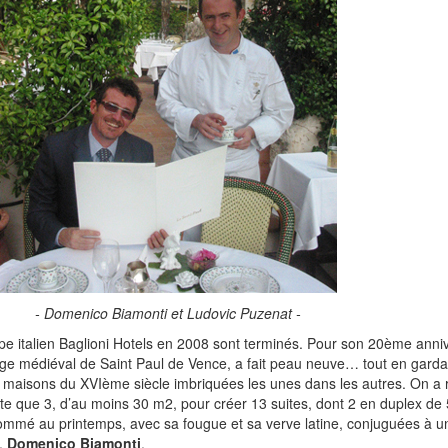
- Domenico Biamonti et Ludovic Puzenat -
upe italien Baglioni Hotels en 2008 sont terminés. Pour son 20ème anniv
lage médiéval de Saint Paul de Vence, a fait peau neuve… tout en gard
 5 maisons du XVIème siècle imbriquées les unes dans les autres. On a r
te que 3, d’au moins 30 m2, pour créer 13 suites, dont 2 en duplex de 
 nommé au printemps, avec sa fougue et sa verve latine, conjuguées à u
e,
Domenico Biamonti
.