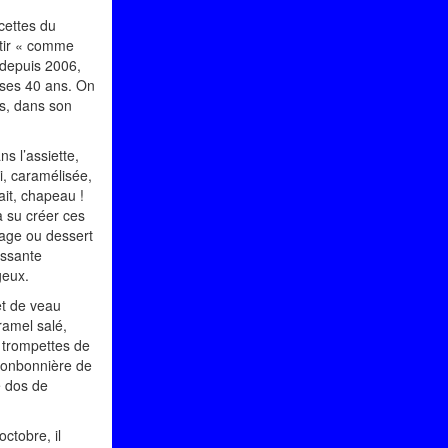
acettes du
ntir « comme
 depuis 2006,
 ses 40 ans. On
rs, dans son
s l’assiette,
i, caramélisée,
fait, chapeau !
a su créer ces
mage ou dessert
issante
geux.
et de veau
ramel salé,
 trompettes de
 bonbonnière de
e dos de
ctobre, il