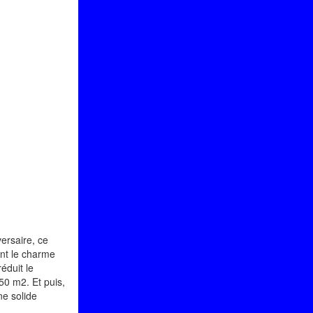
ersaire, ce
ant le charme
éduit le
50 m2. Et puis,
ne solide