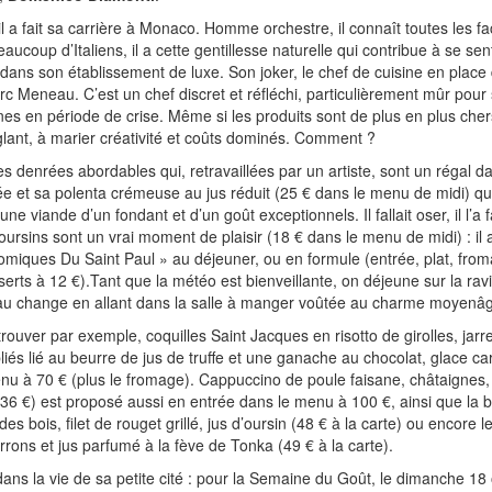
il a fait sa carrière à Monaco. Homme orchestre, il connaît toutes les f
aucoup d’Italiens, il a cette gentillesse naturelle qui contribue à se se
 dans son établissement de luxe. Son joker, le chef de cuisine en place
rc Meneau. C’est un chef discret et réfléchi, particulièrement mûr pour
nnes en période de crise. Même si les produits sont de plus en plus che
onglant, à marier créativité et coûts dominés. Comment ?
denrées abordables qui, retravaillées par un artiste, sont un régal dan
e et sa polenta crémeuse au jus réduit (25 € dans le menu de midi) qu
une viande d’un fondant et d’un goût exceptionnels. Il fallait oser, il l’a 
ursins sont un vrai moment de plaisir (18 € dans le menu de midi) : il 
miques Du Saint Paul » au déjeuner, ou en formule (entrée, plat, fro
sserts à 12 €).Tant que la météo est bienveillante, on déjeune sur la rav
 au change en allant dans la salle à manger voûtée au charme moyenâ
ouver par exemple, coquilles Saint Jacques en risotto de girolles, jarr
iés lié au beurre de jus de truffe et une ganache au chocolat, glace ca
u à 70 € (plus le fromage). Cappuccino de poule faisane, châtaignes,
36 €) est proposé aussi en entrée dans le menu à 100 €, ainsi que la
 bois, filet de rouget grillé, jus d’oursin (48 € à la carte) ou encore l
marrons et jus parfumé à la fève de Tonka (49 € à la carte).
dans la vie de sa petite cité : pour la Semaine du Goût, le dimanche 18 o