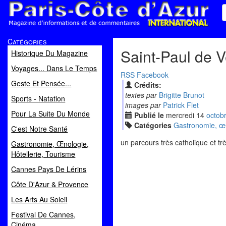
Paris Côte d'Azur
Catégories
Magazine d'informations et de commentaires
Saint-Paul de V
Historique Du Magazine
Voyages... Dans Le Temps
RSS
Facebook
Geste Et Pensée...
Crédits:
textes par
Brigitte Brunot
Sports - Natation
images par
Patrick Flet
Pour La Suite Du Monde
Publié le
mercredi
14
oct
ob
Catégories
Gastronomie, œno
C'est Notre Santé
un parcours très catholique et tr
Gastronomie, Œnologie,
Hôtellerie, Tourisme
Cannes Pays De Lérins
Côte D'Azur & Provence
Les Arts Au Soleil
Festival De Cannes,
Cinéma