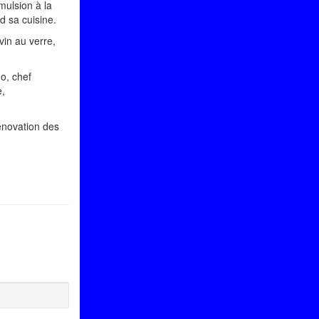
mulsion à la
d sa cuisine.
vin au verre,
o, chef
e,
énovation des