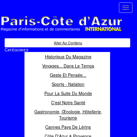
Toggl
navig
Paris Côte d'Azur
Magazine d'informations et de commentaires
Aller Au Contenu
Catégories
Historique Du Magazine
Voyages... Dans Le Temps
Geste Et Pensée...
Sports - Natation
Pour La Suite Du Monde
C'est Notre Santé
Gastronomie, Œnologie, Hôtellerie,
Tourisme
Cannes Pays De Lérins
Côte D'Azur & Provence