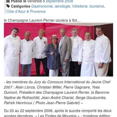
Publié le
vendredi
5
sep
tembre
2008
Catégories
Gastronomie, œnologie, hôtellerie, tourisme
,
Côte d'Azur & Provence
le Champagne Laurent-Perrier coulera à flot…
- les membres du Jury du Concours International du Jeune Chef
2007 : Alain Llorca, Christian Willer, Pierre Gagnaire, Yves
Dumont, Président des Champagne Laurent-Perrier, la Baronne
Nadine de Rothschild, Jean-André Charial, Serge Gouloumès,
Patrick Henriroux ( Photo Jean-Pierre Gabriel) –
Du 20 au 22 septembre 2008, après le succès remporté les deux
années dernières, « Les Etoiles de Mougins » - troisième édition