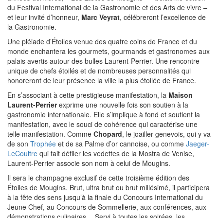
du Festival International de la Gastronomie et des Arts de vivre –
et leur invité d’honneur,
Marc Veyrat
, célébreront l’excellence de
la Gastronomie.
Une pléiade d’Étoiles venue des quatre coins de France et du
monde enchantera les gourmets, gourmands et gastronomes aux
palais avertis autour des bulles Laurent-Perrier. Une rencontre
unique de chefs étoilés et de nombreuses personnalités qui
honoreront de leur présence la ville la plus étoilée de France.
En s’associant à cette prestigieuse manifestation, la
Maison
Laurent-Perrier
exprime une nouvelle fois son soutien à la
gastronomie internationale. Elle s’implique à fond et soutient la
manifestation, avec le souci de cohérence qui caractérise une
telle manifestation. Comme
Chopard
, le joailler genevois, qui y va
de son
Trophée
et de sa Palme d’or cannoise, ou comme
Jaeger-
LeCoultre
qui fait défiler les vedettes de la Mostra de Venise,
Laurent-Perrier associe son nom à celui de Mougins.
Il sera le champagne exclusif de cette troisième édition des
Étoiles de Mougins. Brut, ultra brut ou brut millésimé, il participera
à la fête des sens jusqu’à la finale du Concours International du
Jeune Chef, au Concours de Sommellerie, aux conférences, aux
démonstrations culinaires… Servi à toutes les soirées, les