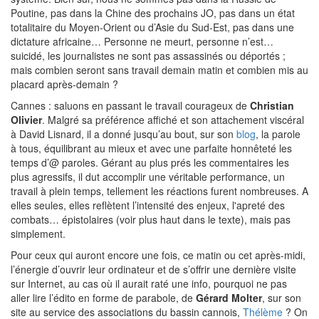
Poutine, pas dans la Chine des prochains JO, pas dans un état
totalitaire du Moyen-Orient ou d’Asie du Sud-Est, pas dans une
dictature africaine… Personne ne meurt, personne n’est…
suicidé, les journalistes ne sont pas assassinés ou déportés ;
mais combien seront sans travail demain matin et combien mis au
placard après-demain ?
Cannes : saluons en passant le travail courageux de
Christian
Olivier
. Malgré sa préférence affiché et son attachement viscéral
à David Lisnard, il a donné jusqu’au bout, sur son
blog
, la parole
à tous, équilibrant au mieux et avec une parfaite honnêteté les
temps d’@ paroles. Gérant au plus prés les commentaires les
plus agressifs, il dut accomplir une véritable performance, un
travail à plein temps, tellement les réactions furent nombreuses. A
elles seules, elles reflètent l’intensité des enjeux, l'apreté des
combats… épistolaires (voir plus haut dans le texte), mais pas
simplement.
Pour ceux qui auront encore une fois, ce matin ou cet après-midi,
l’énergie d’ouvrir leur ordinateur et de s’offrir une dernière visite
sur Internet, au cas où il aurait raté une info, pourquoi ne pas
aller lire l’édito en forme de parabole, de
Gérard Molter
, sur son
site au service des associations du bassin cannois,
Thélème
? On