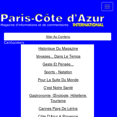
Toggl
navig
Paris Côte d'Azur
Magazine d'informations et de commentaires
Aller Au Contenu
Catégories
Historique Du Magazine
Voyages... Dans Le Temps
Geste Et Pensée...
Sports - Natation
Pour La Suite Du Monde
C'est Notre Santé
Gastronomie, Œnologie, Hôtellerie,
Tourisme
Cannes Pays De Lérins
Côte D'Azur & Provence