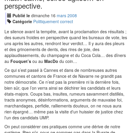
perspective.
Publié le
dimanche
16
mar
s
2008
Catégorie
Politiquement correct
Le silence avant la tempête, avant la proclamation des résultats ;
des sueurs froides en perspective quand les bureaux de vote, les
uns après les autres, rendront leur verdict… Il y aura des pleurs
et des grincements de dents, des rires de joie, des
applaudissements, du champagne et du Coca Cola… des dîners
au
Fouquet’s
ou au
MacDo
du coin…
Ce qui s’est passé à Cannes et dans de nombreuses autres
communes et cantons de France et de Navarre ne grandit pas
notre démocratie. Ce n’est pas la première ni la dernière fois,
bien sûr, que l’on verra ainsi se déchirer les candidats et leurs
états-majors. Coups bas, insultes, rumeurs savamment distillés,
tracts anonymes, désinformations, arguments de mauvaise foi,
marchandages, perfidie, ralliements douteux, on ne nous aura
rien épargné… même pas la visite d'un huissier de justice chez
l'un des candidats UMP.
On peut considérer ces pratiques comme une dérive de notre
système. Bien sûr, nous ne sommes pas dans la Russie de