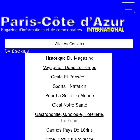
Toggl
navig
Paris Côte d'Azur
Magazine d'informations et de commentaires
Aller Au Contenu
Catégories
Historique Du Magazine
Voyages... Dans Le Temps
Geste Et Pensée...
Sports - Natation
Pour La Suite Du Monde
C'est Notre Santé
Gastronomie, Œnologie, Hôtellerie,
Tourisme
Cannes Pays De Lérins
Côte D'Azur & Provence