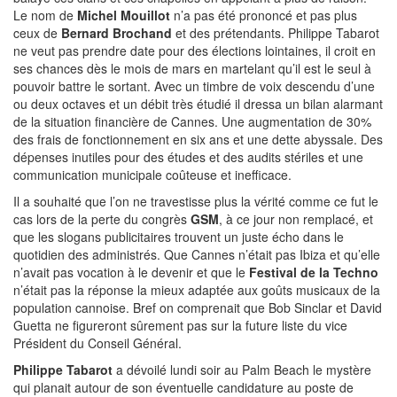
Le nom de
Michel Mouillot
n’a pas été prononcé et pas plus
ceux de
Bernard Brochand
et des prétendants. Philippe Tabarot
ne veut pas prendre date pour des élections lointaines, il croit en
ses chances dès le mois de mars en martelant qu’il est le seul à
pouvoir battre le sortant. Avec un timbre de voix descendu d’une
ou deux octaves et un débit très étudié il dressa un bilan alarmant
de la situation financière de Cannes. Une augmentation de 30%
des frais de fonctionnement en six ans et une dette abyssale. Des
dépenses inutiles pour des études et des audits stériles et une
communication municipale coûteuse et inefficace.
Il a souhaité que l’on ne travestisse plus la vérité comme ce fut le
cas lors de la perte du congrès
GSM
, à ce jour non remplacé, et
que les slogans publicitaires trouvent un juste écho dans le
quotidien des administrés. Que Cannes n’était pas Ibiza et qu’elle
n’avait pas vocation à le devenir et que le
Festival de la Techno
n’était pas la réponse la mieux adaptée aux goûts musicaux de la
population cannoise. Bref on comprenait que Bob Sinclar et David
Guetta ne figureront sûrement pas sur la future liste du vice
Président du Conseil Général.
Philippe Tabarot
a dévoilé lundi soir au Palm Beach le mystère
qui planait autour de son éventuelle candidature au poste de