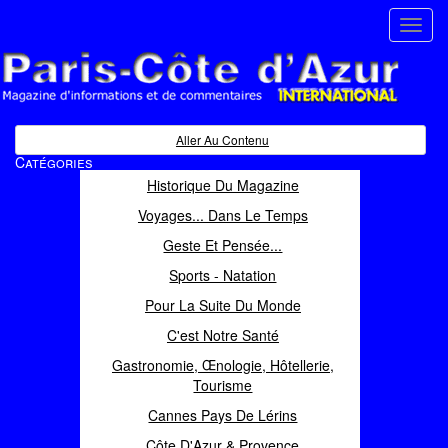
Toggl
navig
Paris Côte d'Azur
Magazine d'informations et de commentaires
Aller Au Contenu
Catégories
Historique Du Magazine
Voyages... Dans Le Temps
Geste Et Pensée...
Sports - Natation
Pour La Suite Du Monde
C'est Notre Santé
Gastronomie, Œnologie, Hôtellerie,
Tourisme
Cannes Pays De Lérins
Côte D'Azur & Provence