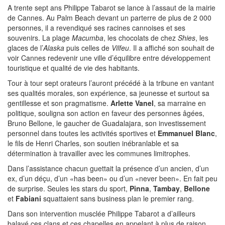
A trente sept ans Philippe Tabarot se lance à l’assaut de la mairie
de Cannes. Au Palm Beach devant un parterre de plus de 2 000
personnes, il a revendiqué ses racines cannoises et ses
souvenirs. La plage
Macumba
, les chocolats de chez
Shies
, les
glaces de l’
Alaska
puis celles de
Vilfeu
. Il a affiché son souhait de
voir Cannes redevenir une ville d’équilibre entre développement
touristique et qualité de vie des habitants.
Tour à tour sept orateurs l’auront précédé à la tribune en vantant
ses qualités morales, son expérience, sa jeunesse et surtout sa
gentillesse et son pragmatisme.
Arlette Vanel
, sa marraine en
politique, souligna son action en faveur des personnes âgées,
Bruno Bellone, le gaucher de Guadalajara, son investissement
personnel dans toutes les activités sportives et
Emmanuel Blanc
,
le fils de Henri Charles, son soutien inébranlable et sa
détermination à travailler avec les communes limitrophes.
Dans l’assistance chacun guettait la présence d’un ancien, d’un
ex, d’un déçu, d’un
has been
ou d’un
never been
. En fait peu
de surprise. Seules les stars du sport,
Pinna
,
Tambay
,
Bellone
et
Fabiani
squattaient sans business plan le premier rang.
Dans son intervention musclée Philippe Tabarot a d’ailleurs
balayé ces clans et ces chapelles en appelant à plus de raison.