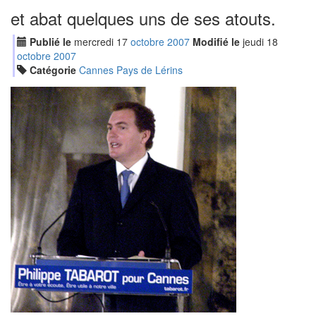
et abat quelques uns de ses atouts.
Publié le
mercredi
17
oct
obre
2007
Modifié le
jeudi
18
oct
obre
2007
Catégorie
Cannes Pays de Lérins