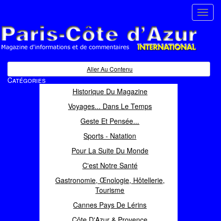
Toggl
navig
Paris Côte d'Azur
Magazine d'informations et de commentaires
Aller Au Contenu
Catégories
Historique Du Magazine
Voyages... Dans Le Temps
Geste Et Pensée...
Sports - Natation
Pour La Suite Du Monde
C'est Notre Santé
Gastronomie, Œnologie, Hôtellerie,
Tourisme
Cannes Pays De Lérins
Côte D'Azur & Provence