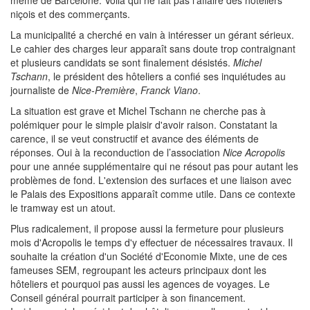
même de Barcelone. Voilà qui ne fait pas l'affaire des hôteliers
niçois et des commerçants.
La municipalité a cherché en vain à intéresser un gérant sérieux.
Le cahier des charges leur apparaît sans doute trop contraignant
et plusieurs candidats se sont finalement désistés.
Michel
Tschann
, le président des hôteliers a confié ses inquiétudes au
journaliste de
Nice-Première
,
Franck Viano
.
La situation est grave et Michel Tschann ne cherche pas à
polémiquer pour le simple plaisir d'avoir raison. Constatant la
carence, il se veut constructif et avance des éléments de
réponses. Oui à la reconduction de l’association
Nice Acropolis
pour une année supplémentaire qui ne résout pas pour autant les
problèmes de fond. L'extension des surfaces et une liaison avec
le Palais des Expositions apparaît comme utile. Dans ce contexte
le tramway est un atout.
Plus radicalement, il propose aussi la fermeture pour plusieurs
mois d'Acropolis le temps d'y effectuer de nécessaires travaux. Il
souhaite la création d'un Société d'Economie Mixte, une de ces
fameuses SEM, regroupant les acteurs principaux dont les
hôteliers et pourquoi pas aussi les agences de voyages. Le
Conseil général pourrait participer à son financement.