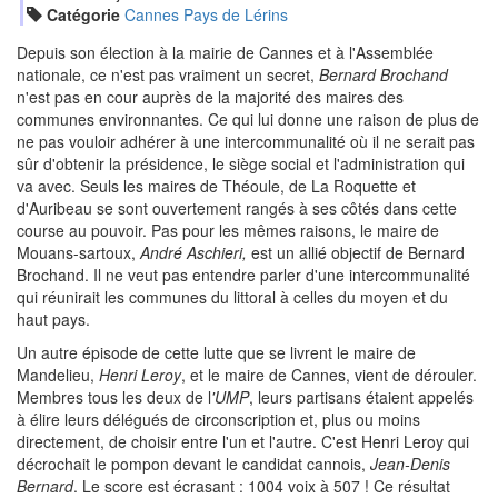
Catégorie
Cannes Pays de Lérins
Depuis son élection à la mairie de Cannes et à l'Assemblée
nationale, ce n'est pas vraiment un secret,
Bernard Brochand
n'est pas en cour auprès de la majorité des maires des
communes environnantes. Ce qui lui donne une raison de plus de
ne pas vouloir adhérer à une intercommunalité où il ne serait pas
sûr d'obtenir la présidence, le siège social et l'administration qui
va avec. Seuls les maires de Théoule, de La Roquette et
d'Auribeau se sont ouvertement rangés à ses côtés dans cette
course au pouvoir. Pas pour les mêmes raisons, le maire de
Mouans-sartoux,
André Aschieri,
est un allié objectif de Bernard
Brochand. Il ne veut pas entendre parler d'une intercommunalité
qui réunirait les communes du littoral à celles du moyen et du
haut pays.
Un autre épisode de cette lutte que se livrent le maire de
Mandelieu,
Henri Leroy
, et le maire de Cannes, vient de dérouler.
Membres tous les deux de l
'UMP
, leurs partisans étaient appelés
à élire leurs délégués de circonscription et, plus ou moins
directement, de choisir entre l'un et l'autre. C'est Henri Leroy qui
décrochait le pompon devant le candidat cannois,
Jean-Denis
Bernard
. Le score est écrasant : 1004 voix à 507 ! Ce résultat