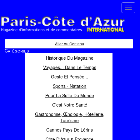
Toggl
navig
Paris Côte d'Azur
Magazine d'informations et de commentaires
Aller Au Contenu
Catégories
Historique Du Magazine
Voyages... Dans Le Temps
Geste Et Pensée...
Sports - Natation
Pour La Suite Du Monde
C'est Notre Santé
Gastronomie, Œnologie, Hôtellerie,
Tourisme
Cannes Pays De Lérins
Côte D'Azur & Provence