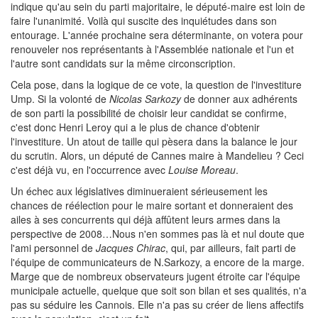
indique qu'au sein du parti majoritaire, le député-maire est loin de
faire l'unanimité. Voilà qui suscite des inquiétudes dans son
entourage. L'année prochaine sera déterminante, on votera pour
renouveler nos représentants à l'Assemblée nationale et l'un et
l'autre sont candidats sur la même circonscription.
Cela pose, dans la logique de ce vote, la question de l'investiture
Ump. Si la volonté de
Nicolas Sarkozy
de donner aux adhérents
de son parti la possibilité de choisir leur candidat se confirme,
c'est donc Henri Leroy qui a le plus de chance d'obtenir
l'investiture. Un atout de taille qui pèsera dans la balance le jour
du scrutin. Alors, un député de Cannes maire à Mandelieu ? Ceci
c'est déjà vu, en l'occurrence avec
Louise Moreau
.
Un échec aux législatives diminueraient sérieusement les
chances de réélection pour le maire sortant et donneraient des
ailes à ses concurrents qui déjà affûtent leurs armes dans la
perspective de 2008…Nous n'en sommes pas là et nul doute que
l'ami personnel de
Jacques Chirac
, qui, par ailleurs, fait parti de
l'équipe de communicateurs de N.Sarkozy, a encore de la marge.
Marge que de nombreux observateurs jugent étroite car l'équipe
municipale actuelle, quelque que soit son bilan et ses qualités, n'a
pas su séduire les Cannois. Elle n'a pas su créer de liens affectifs