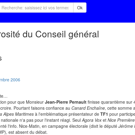
Ok
osité du Conseil général
s
mbre
2006
nte…
ntion pour que Monsieur
Jean-Pierre Pernault
finisse quarantième sur 4
 croire. Pourtant faisons confiance au
Canard Enchaîne
, cette somme a
s Alpes Maritimes
à l'emblématique présentateur de
TF1
pour particip
ationale n'a pas pour l'instant réagi. Seul
Agora Vox
et
Nice Première
nté l'info. Nice-Matin, en campagne électorale (dixit le député
Jérôme R
P), est absent du débat.