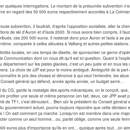
citer quelques interrogations. Le montant de la présumée subvention n'e
rme en regard des 50 000 euros respectivement accordés à La Colmian
use subvention, il faudrait, d'après l'opposition socialiste, aller la che
tions de ski d'Auron et d'Isola 2000. Si nous avons bien compris, il fau
ribués, ces 200 000 euros. Il resterait donc pour Auron et Isola à se p
même, comparée à celles allouées à Valberg et autres petites station
ctivités locales, en ces temps de disette, de sponsoriser ce genre d'opé
e Communication dont on nous dit qu'il est ici question. Quant à l'expl
du département sur les pistes glacées, c'est un peu juste et en tous les
éens. Le choix de JJP est pour le moins ambiguë. Ambiguïté de la part 
onnaître le prix des choses et dénonce à qui veut l'entendre, les abus
n Conseil général qui défend, année après année, un budget serré…
t du CG, garde la nostalgie des sports mécaniques, on le conçoit, que,
faire profiter une seule et même personne (en fait, deux, car JPP avait pr
rié de TF1, c'est déroutant… Bien sûr le président du Conseil général e
du gouvernement actuel, pourra toujours répondre que cette décision e
ïfs ! On sait comment ça marche. Lorsqu'on est membre dans une majorit
 de voter comme un seul homme…ou, parité oblige, comme une seule f
 000 euros plus d'importance qu'ils en ont… quoique après tout…on aim