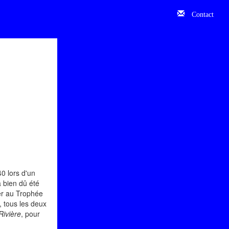
Contact
0 lors d'un
 bien dû été
er au Trophée
, tous les deux
ivière
, pour