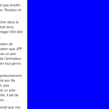
st pas anodin :
e, Roubion et
rcher dans la
drait donc
artager 553 600
s…
ration de
ication que JPP
 cas un peu
de l'animateur
 en tout genre.
présumément
,
is son fils
t, pas
st un acte
é, il est de
emme…
erait que nos