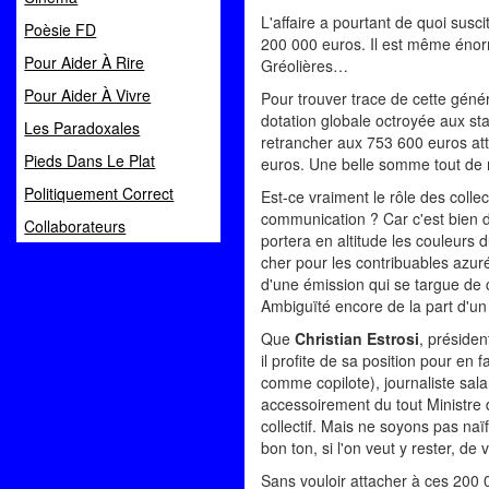
L'affaire a pourtant de quoi sus
Poèsie FD
200 000 euros. Il est même éno
Pour Aider À Rire
Gréolières…
Pour Aider À Vivre
Pour trouver trace de cette génére
dotation globale octroyée aux sta
Les Paradoxales
retrancher aux 753 600 euros att
Pieds Dans Le Plat
euros. Une belle somme tout de 
Politiquement Correct
Est-ce vraiment le rôle des colle
communication ? Car c'est bien d
Collaborateurs
portera en altitude les couleurs 
cher pour les contribuables azur
d'une émission qui se targue de c
Ambiguïté encore de la part d'u
Que
Christian Estrosi
, présiden
il profite de sa position pour en 
comme copilote), journaliste sala
accessoirement du tout Ministre 
collectif. Mais ne soyons pas na
bon ton, si l'on veut y rester,
Sans vouloir attacher à ces 200