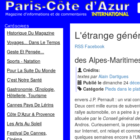
Paris Côte d'Azur
Catégories
Magazine d'informations et de commentaires
L'étrange génér
Historique Du Magazine
Voyages... Dans Le Temps
RSS
Facebook
Geste Et Pensée...
des Alpes-Maritime
Sports - Natation
Crédits:
Pour La Suite Du Monde
textes par
Alain Dartigues
C'est Notre Santé
Publié le
dimanche
24
déc
e
Catégorie
Pieds dans le plat
Gastronomie, Œnologie,
Hôtellerie, Tourisme
envers J.P. Pernault : un vrai co
Cannes Pays De Lérins
Deux cent mille euros de subve
rallye automobile, on a peine à y
Côte D'Azur & Provence
allouée par le
Conseil général de
Les Arts Au Soleil
Andros. Curieusement, la presse n
sur Internet, ont relayé et comme
Festival De Cannes,
quelques semaines encore à l'UM
Cinéma