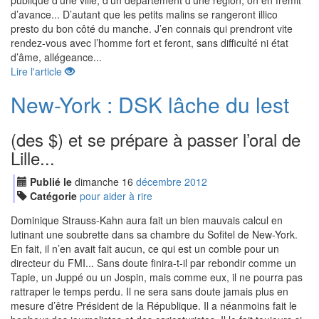
publique d’une ville, d’un département d’une région, on en frémit
d’avance... D’autant que les petits malins se rangeront illico
presto du bon côté du manche. J’en connais qui prendront vite
rendez-vous avec l’homme fort et feront, sans difficulté ni état
d’âme, allégeance...
Lire l'article
New-York : DSK lâche du lest
(des $) et se prépare à passer l’oral de
Lille...
Publié le
dimanche
16
déc
embre
2012
Catégorie
pour aider à rire
Dominique Strauss-Kahn aura fait un bien mauvais calcul en
lutinant une soubrette dans sa chambre du Sofitel de New-York.
En fait, il n’en avait fait aucun, ce qui est un comble pour un
directeur du FMI... Sans doute finira-t-il par rebondir comme un
Tapie, un Juppé ou un Jospin, mais comme eux, il ne pourra pas
rattraper le temps perdu. Il ne sera sans doute jamais plus en
mesure d’être Président de la République. Il a néanmoins fait le