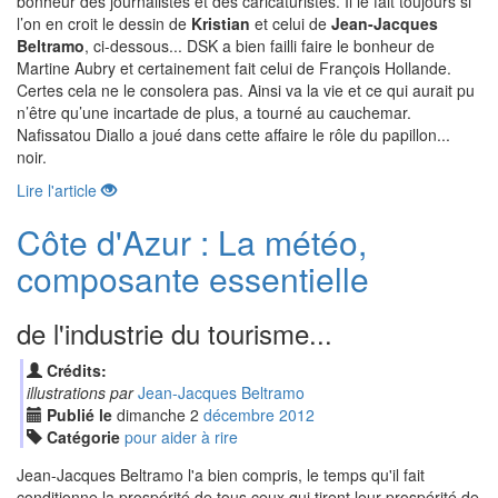
bonheur des journalistes et des caricaturistes. Il le fait toujours si
l’on en croit le dessin de
Kristian
et celui de
Jean-Jacques
Beltramo
, ci-dessous... DSK a bien failli faire le bonheur de
Martine Aubry et certainement fait celui de François Hollande.
Certes cela ne le consolera pas. Ainsi va la vie et ce qui aurait pu
n’être qu’une incartade de plus, a tourné au cauchemar.
Nafissatou Diallo a joué dans cette affaire le rôle du papillon...
noir.
Lire l'article
Côte d'Azur : La météo,
composante essentielle
de l'industrie du tourisme...
Crédits:
illustrations par
Jean-Jacques Beltramo
Publié le
dimanche
2
déc
embre
2012
Catégorie
pour aider à rire
Jean-Jacques Beltramo l'a bien compris, le temps qu'il fait
conditionne la prospérité de tous ceux qui tirent leur prospérité de