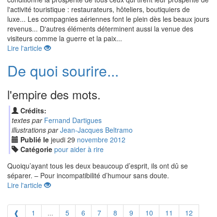
l'activité touristique : restaurateurs, hôteliers, boutiquiers de
luxe... Les compagnies aériennes font le plein dès les beaux jours
revenus... D'autres éléments déterminent aussi la venue des
visiteurs comme la guerre et la paix...
Lire l'article
De quoi sourire...
l'empire des mots.
Crédits:
textes par
Fernand Dartigues
illustrations par
Jean-Jacques Beltramo
Publié le
jeudi
29
nov
embre
2012
Catégorie
pour aider à rire
Quoiqu’ayant tous les deux beaucoup d’esprit, ils ont dû se
séparer. – Pour incompatibilité d’humour sans doute.
Lire l'article
❰
1
...
5
6
7
8
9
10
11
12