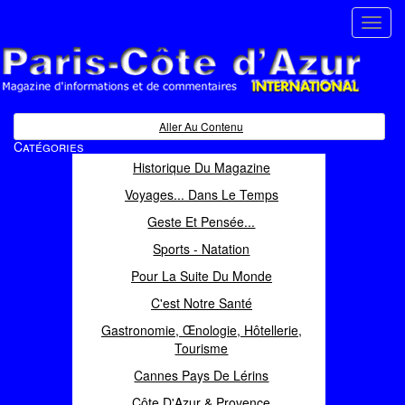
Toggl
navig
Paris Côte d'Azur
Magazine d'informations et de commentaires
Aller Au Contenu
Catégories
Historique Du Magazine
Voyages... Dans Le Temps
Geste Et Pensée...
Sports - Natation
Pour La Suite Du Monde
C'est Notre Santé
Gastronomie, Œnologie, Hôtellerie,
Tourisme
Cannes Pays De Lérins
Côte D'Azur & Provence