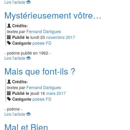
Lire l'article
Mystérieusement vôtre…
Crédits:
textes par
Fernand Dartigues
Publié le
lundi
20
nov
embre
2017
Catégorie
poèsie FD
- poéme publié en 1962 -
Lire l'article
Mais que font-ils ?
Crédits:
textes par
Fernand Dartigues
Publié le
jeudi
16
mar
s
2017
Catégorie
poèsie FD
- poème -
Lire l'article
Mal et Bien