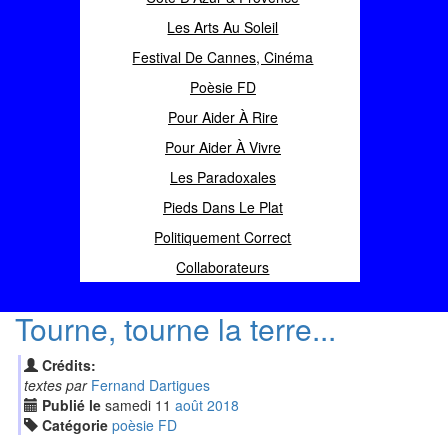
Les Arts Au Soleil
Festival De Cannes, Cinéma
Poèsie FD
Pour Aider À Rire
Pour Aider À Vivre
Les Paradoxales
Pieds Dans Le Plat
Politiquement Correct
Collaborateurs
Tourne, tourne la terre...
Crédits:
textes par
Fernand Dartigues
Publié le
samedi
11
aoû
t
2018
Catégorie
poèsie FD