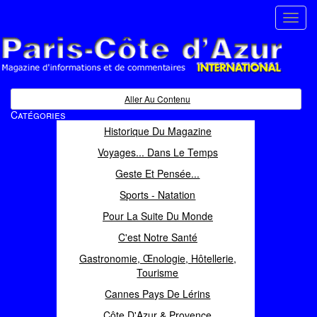
Toggl
navig
Paris Côte d'Azur
Magazine d'informations et de commentaires
Aller Au Contenu
Catégories
Historique Du Magazine
Voyages... Dans Le Temps
Geste Et Pensée...
Sports - Natation
Pour La Suite Du Monde
C'est Notre Santé
Gastronomie, Œnologie, Hôtellerie,
Tourisme
Cannes Pays De Lérins
Côte D'Azur & Provence