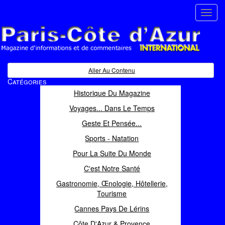
Toggl
navig
Paris Côte d'Azur
Magazine d'informations et de commentaires
Aller Au Contenu
Catégories
Historique Du Magazine
Voyages... Dans Le Temps
Geste Et Pensée...
Sports - Natation
Pour La Suite Du Monde
C'est Notre Santé
Gastronomie, Œnologie, Hôtellerie,
Tourisme
Cannes Pays De Lérins
Côte D'Azur & Provence