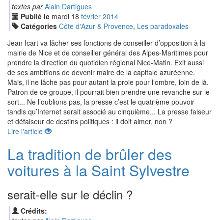
textes par
Alain Dartigues
Publié le
mardi
18
fév
rier
2014
Catégories
Côte d'Azur & Provence
,
Les paradoxales
Jean Icart va lâcher ses fonctions de conseiller d’opposition à la
mairie de Nice et de conseiller général des Alpes-Maritimes pour
prendre la direction du quotidien régional Nice-Matin. Exit aussi
de ses ambitions de devenir maire de la capitale azuréenne.
Mais, il ne lâche pas pour autant la proie pour l’ombre, loin de là.
Patron de ce groupe, il pourrait bien prendre une revanche sur le
sort... Ne l’oublions pas, la presse c’est le quatrième pouvoir
tandis qu’Internet serait associé au cinquième... La presse faiseur
et défaiseur de destins politiques : il doit aimer, non ?
Lire l'article
La tradition de brûler des
voitures à la Saint Sylvestre
serait-elle sur le déclin ?
Crédits: