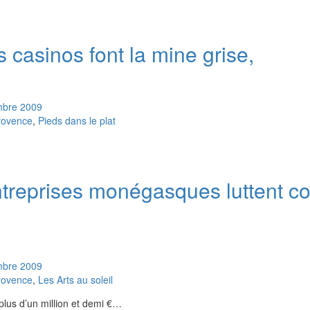
s casinos font la mine grise,
mbre
2009
rovence
,
Pieds dans le plat
treprises monégasques luttent co
mbre
2009
rovence
,
Les Arts au soleil
plus d’un million et demi €…