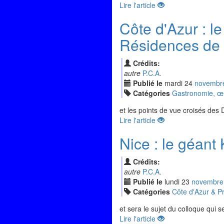
Lire l'article
Côte d'Azur : le
Résidences de
Crédits:
autre
P.C.A.
Publié le
mardi
24
nov
embr
Catégories
Gastronomie, œno
et les points de vue croisés des 
Lire l'article
Nice : le géant
Crédits:
autre
P.C.A.
Publié le
lundi
23
nov
embre
Catégories
Côte d'Azur & P
et sera le sujet du colloque qui s
Lire l'article