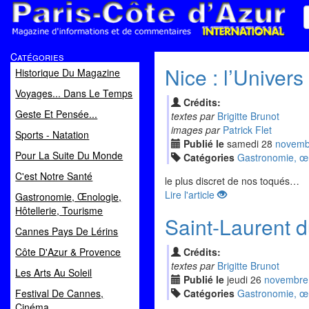
Paris Côte d'Azur
Catégories
Magazine d'informations et de commentaires
Nice : l’Univer
Historique Du Magazine
Voyages... Dans Le Temps
Crédits:
Geste Et Pensée...
textes par
Brigitte Brunot
images par
Patrick Flet
Sports - Natation
Publié le
samedi
28
nov
emb
Pour La Suite Du Monde
Catégories
Gastronomie, œno
C'est Notre Santé
le plus discret de nos toqués…
Lire l'article
Gastronomie, Œnologie,
Hôtellerie, Tourisme
Saint-Laurent du
Cannes Pays De Lérins
Côte D'Azur & Provence
Crédits:
textes par
Brigitte Brunot
Les Arts Au Soleil
Publié le
jeudi
26
nov
embre
Festival De Cannes,
Catégories
Gastronomie, œno
Cinéma