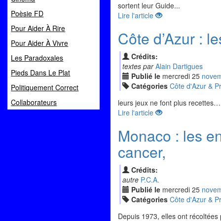
sortent leur Guide...
Poèsie FD
Lire l'article
Pour Aider À Rire
Côte d’Azur : le
Pour Aider À Vivre
Crédits:
Les Paradoxales
textes par
Alain Dartigues
Pieds Dans Le Plat
Publié le
mercredi
25
nov
e
Catégories
Côte d'Azur & P
Politiquement Correct
Collaborateurs
leurs jeux ne font plus recettes…
Lire l'article
Monaco : les en
cancer,
Crédits:
autre
P.C.A.
Publié le
mercredi
25
nov
e
Catégories
Côte d'Azur & P
Depuis 1973, elles ont récoltées 