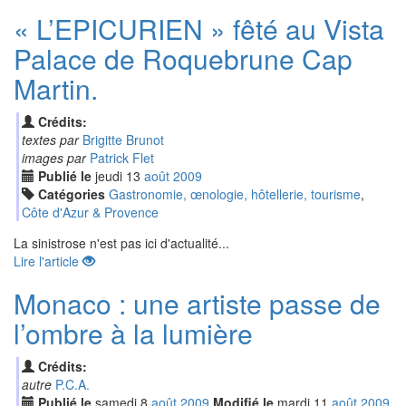
« L’EPICURIEN » fêté au Vista
Palace de Roquebrune Cap
Martin.
Crédits:
textes par
Brigitte Brunot
images par
Patrick Flet
Publié le
jeudi
13
aoû
t
2009
Catégories
Gastronomie, œnologie, hôtellerie, tourisme
,
Côte d'Azur & Provence
La sinistrose n'est pas ici d'actualité...
Lire l'article
Monaco : une artiste passe de
l’ombre à la lumière
Crédits:
autre
P.C.A.
Publié le
samedi
8
aoû
t
2009
Modifié le
mardi
11
aoû
t
2009