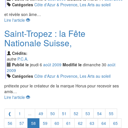
Catégories
Côte d'Azur & Provence
,
Les Arts au soleil
et révèle son âme…
Lire l'article
Saint-Tropez : la Fête
Nationale Suisse,
Crédits:
autre
P.C.A.
Publié le
jeudi
6
aoû
t
2009
Modifié le
dimanche
30
aoû
t
2009
Catégories
Côte d'Azur & Provence
,
Les Arts au soleil
prétexte pour le créateur de la marque Horus pour recevoir ses
amis…
Lire l'article
❰
1
...
49
50
51
52
53
54
55
56
57
58
59
60
61
62
63
64
65