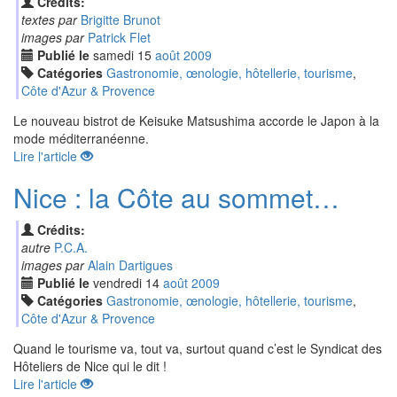
Crédits:
textes par
Brigitte Brunot
images par
Patrick Flet
Publié le
samedi
15
aoû
t
2009
Catégories
Gastronomie, œnologie, hôtellerie, tourisme
,
Côte d'Azur & Provence
Le nouveau bistrot de Keisuke Matsushima accorde le Japon à la
mode méditerranéenne.
Lire l'article
Nice : la Côte au sommet…
Crédits:
autre
P.C.A.
images par
Alain Dartigues
Publié le
vendredi
14
aoû
t
2009
Catégories
Gastronomie, œnologie, hôtellerie, tourisme
,
Côte d'Azur & Provence
Quand le tourisme va, tout va, surtout quand c’est le Syndicat des
Hôteliers de Nice qui le dit !
Lire l'article