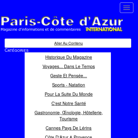
Toggl
navig
Paris Côte d'Azur
Magazine d'informations et de commentaires
Aller Au Contenu
Catégories
Historique Du Magazine
Voyages... Dans Le Temps
Geste Et Pensée...
Sports - Natation
Pour La Suite Du Monde
C'est Notre Santé
Gastronomie, Œnologie, Hôtellerie,
Tourisme
Cannes Pays De Lérins
Côte D'Azur & Provence