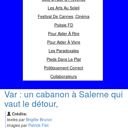
Les Arts Au Soleil
Festival De Cannes, Cinéma
Poèsie FD
Pour Aider À Rire
Pour Aider À Vivre
Les Paradoxales
Pieds Dans Le Plat
Politiquement Correct
Collaborateurs
Var : un cabanon à Salerne qui
vaut le détour,
Crédits:
textes par
Brigitte Brunot
images par
Patrick Flet