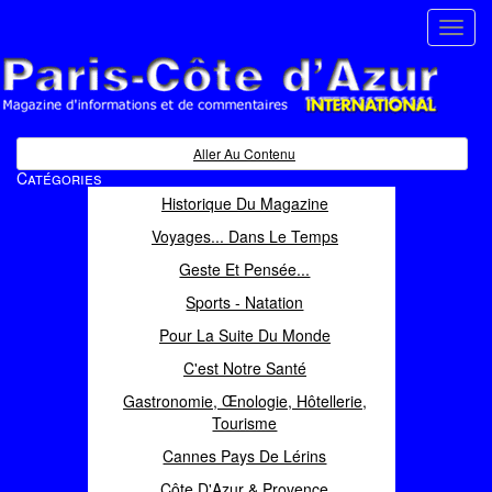
Toggl
navig
Paris Côte d'Azur
Magazine d'informations et de commentaires
Aller Au Contenu
Catégories
Historique Du Magazine
Voyages... Dans Le Temps
Geste Et Pensée...
Sports - Natation
Pour La Suite Du Monde
C'est Notre Santé
Gastronomie, Œnologie, Hôtellerie,
Tourisme
Cannes Pays De Lérins
Côte D'Azur & Provence