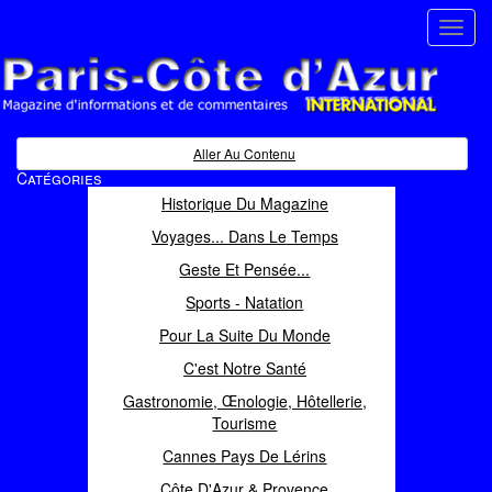
Toggl
navig
Paris Côte d'Azur
Magazine d'informations et de commentaires
Aller Au Contenu
Catégories
Historique Du Magazine
Voyages... Dans Le Temps
Geste Et Pensée...
Sports - Natation
Pour La Suite Du Monde
C'est Notre Santé
Gastronomie, Œnologie, Hôtellerie,
Tourisme
Cannes Pays De Lérins
Côte D'Azur & Provence