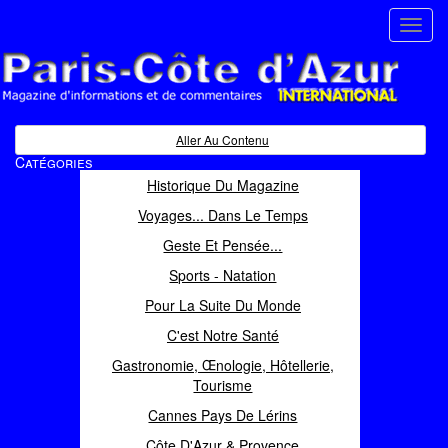
Toggl
navig
Paris Côte d'Azur
Magazine d'informations et de commentaires
Aller Au Contenu
Catégories
Historique Du Magazine
Voyages... Dans Le Temps
Geste Et Pensée...
Sports - Natation
Pour La Suite Du Monde
C'est Notre Santé
Gastronomie, Œnologie, Hôtellerie,
Tourisme
Cannes Pays De Lérins
Côte D'Azur & Provence