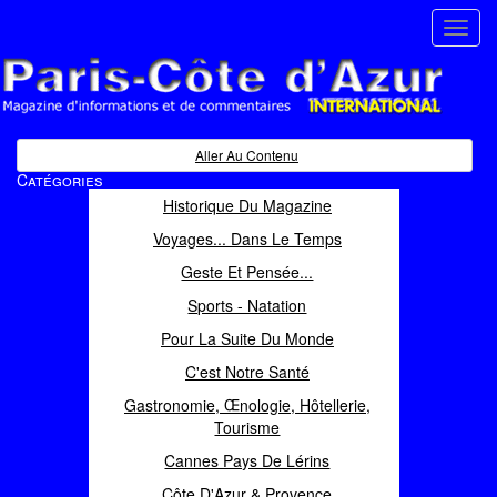
Toggl
navig
Paris Côte d'Azur
Magazine d'informations et de commentaires
Aller Au Contenu
Catégories
Historique Du Magazine
Voyages... Dans Le Temps
Geste Et Pensée...
Sports - Natation
Pour La Suite Du Monde
C'est Notre Santé
Gastronomie, Œnologie, Hôtellerie,
Tourisme
Cannes Pays De Lérins
Côte D'Azur & Provence