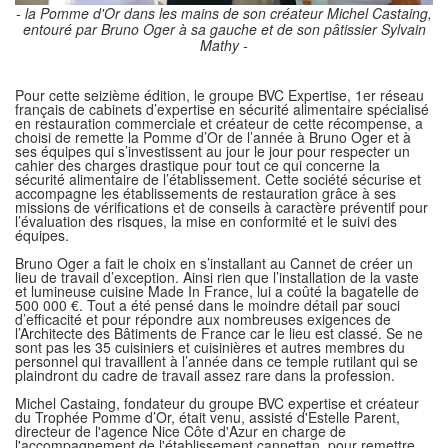
- la Pomme d'Or dans les mains de son créateur Michel Castaing,
entouré par Bruno Oger à sa gauche et de son pâtissier Sylvain
Mathy -
Pour cette seizième édition, le groupe BVC Expertise, 1er réseau
français de cabinets d’expertise en sécurité alimentaire spécialisé
en restauration commerciale et créateur de cette récompense, a
choisi de remette la Pomme d’Or de l’année à Bruno Oger et à
ses équipes qui s’investissent au jour le jour pour respecter un
cahier des charges drastique pour tout ce qui concerne la
sécurité alimentaire de l’établissement. Cette société sécurise et
accompagne les établissements de restauration grâce à ses
missions de vérifications et de conseils à caractère préventif pour
l’évaluation des risques, la mise en conformité et le suivi des
équipes.
Bruno Oger a fait le choix en s’installant au Cannet de créer un
lieu de travail d’exception. Ainsi rien que l’installation de la vaste
et lumineuse cuisine Made In France, lui a coûté la bagatelle de
500 000 €. Tout a été pensé dans le moindre détail par souci
d’efficacité et pour répondre aux nombreuses exigences de
l’Architecte des Bâtiments de France car le lieu est classé. Se ne
sont pas les 35 cuisiniers et cuisinières et autres membres du
personnel qui travaillent à l’année dans ce temple rutilant qui se
plaindront du cadre de travail assez rare dans la profession.
Michel Castaing, fondateur du groupe BVC expertise et créateur
du Trophée Pomme d’Or, était venu, assisté d'Estelle Parent,
directeur de l'agence Nice Côte d'Azur en charge de
l'accompagnement de l'établissement cannettan, pour remettre