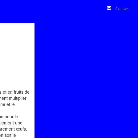
Contact
 et en fruits de
ent multiplier
ne et le
on pour le
ralement une
 rarement œufs,
n soit le