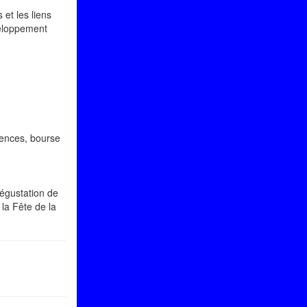
et les liens
veloppement
rences, bourse
dégustation de
la Fête de la