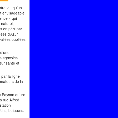
stration qu’un
nt envisageable
ence » qui
 naturel,
s en péril par
lées d’Azur
vallées oubliées
 d’une
s agricoles
leur santé et
par la ligne
mmateurs de la
é Paysan qui se
s rue Alfred
station
ichs, boissons.