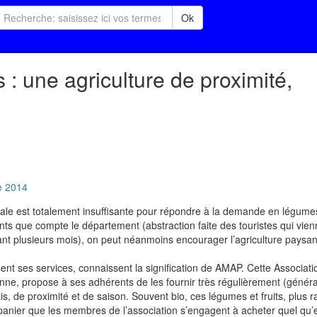
Ok
 : une agriculture de proximité,
e
2014
cale est totalement insuffisante pour répondre à la demande en légumes
ants que compte le département (abstraction faite des touristes qui vienn
dant plusieurs mois), on peut néanmoins encourager l’agriculture paysan
sent ses services, connaissent la signification de AMAP. Cette Associati
nne, propose à ses adhérents de les fournir très régulièrement (géné
ais, de proximité et de saison. Souvent bio, ces légumes et fruits, plus
panier que les membres de l’association s’engagent à acheter quel qu’e