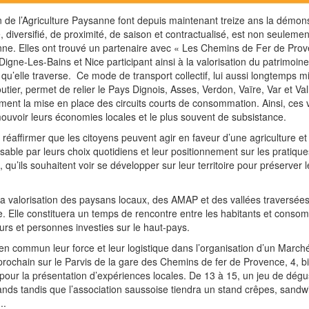
n de l’Agriculture Paysanne font depuis maintenant treize ans la démon
diversifié, de proximité, de saison et contractualisé, est non seuleme
nne. Elles ont trouvé un partenaire avec « Les Chemins de Fer de Prov
 Digne-Les-Bains et Nice participant ainsi à la valorisation du patrimoine
es qu’elle traverse. Ce mode de transport collectif, lui aussi longtemps mi
tier, permet de relier le Pays Dignois, Asses, Verdon, Vaïre, Var et Val
ment la mise en place des circuits courts de consommation. Ainsi, ces 
voir leurs économies locales et le plus souvent de subsistance.
réaffirmer que les citoyens peuvent agir en faveur d’une agriculture et
ble par leurs choix quotidiens et leur positionnement sur les pratique
, qu’ils souhaitent voir se développer sur leur territoire pour préserver 
 la valorisation des paysans locaux, des AMAP et des vallées traversées 
 Elle constituera un temps de rencontre entre les habitants et conso
eurs et personnes investies sur le haut-pays.
en commun leur force et leur logistique dans l’organisation d’un March
rochain sur le Parvis de la gare des Chemins de fer de Provence, 4, bi
pour la présentation d’expériences locales. De 13 à 15, un jeu de dégu
grands tandis que l’association saussoise tiendra un stand crêpes, sandw
..