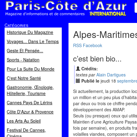
Paris Côte d'Azur
Catégories
Magazine d'informations et de commentaires
Alpes-Maritimes
Historique Du Magazine
Voyages... Dans Le Temps
RSS
Facebook
Geste Et Pensée...
c’est bien bio...
Sports - Natation
Crédits:
Pour La Suite Du Monde
textes par
Alain Dartigues
C'est Notre Santé
Publié le
jeudi
18
sep
tembr
Gastronomie, Œnologie,
Si actuellement, la production lo
Hôtellerie, Tourisme
un million et un peu plus d’habit
Cannes Pays De Lérins
par deux ou trois ce chiffre pen
développement des AMAP.
Côte D'Azur & Provence
Seuls (ou presque) ceux qui utili
Les Arts Au Soleil
Maintien d’une Agriculture Paysa
fois par semaine), en produits fr
Festival De Cannes,
volailles viandes, composent un 
Cinéma