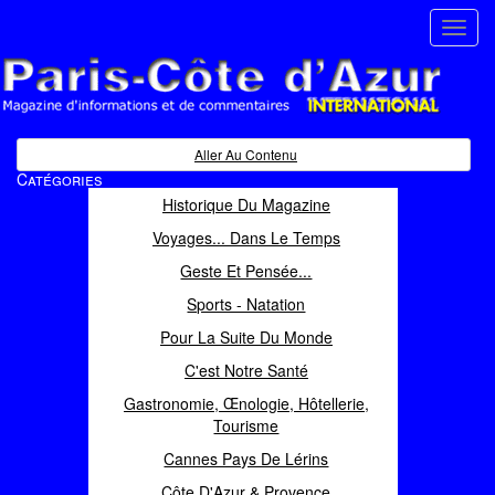
Toggl
navig
Paris Côte d'Azur
Magazine d'informations et de commentaires
Aller Au Contenu
Catégories
Historique Du Magazine
Voyages... Dans Le Temps
Geste Et Pensée...
Sports - Natation
Pour La Suite Du Monde
C'est Notre Santé
Gastronomie, Œnologie, Hôtellerie,
Tourisme
Cannes Pays De Lérins
Côte D'Azur & Provence