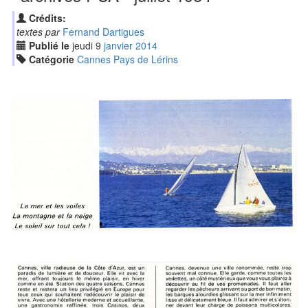
Crédits:
textes par
Fernand Dartigues
Publié le
jeudi
9
jan
vier
2014
Catégorie
Cannes Pays de Lérins