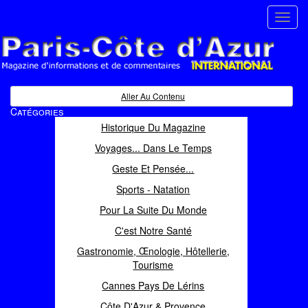
Toggl
navig
Paris Côte d'Azur
Magazine d'informations et de commentaires
Aller Au Contenu
Catégories
Historique Du Magazine
Voyages... Dans Le Temps
Geste Et Pensée...
Sports - Natation
Pour La Suite Du Monde
C'est Notre Santé
Gastronomie, Œnologie, Hôtellerie,
Tourisme
Cannes Pays De Lérins
Côte D'Azur & Provence