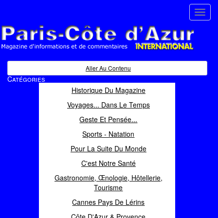
Toggl
navig
Paris Côte d'Azur
Magazine d'informations et de commentaires
Aller Au Contenu
Catégories
Historique Du Magazine
Voyages... Dans Le Temps
Geste Et Pensée...
Sports - Natation
Pour La Suite Du Monde
C'est Notre Santé
Gastronomie, Œnologie, Hôtellerie,
Tourisme
Cannes Pays De Lérins
Côte D'Azur & Provence