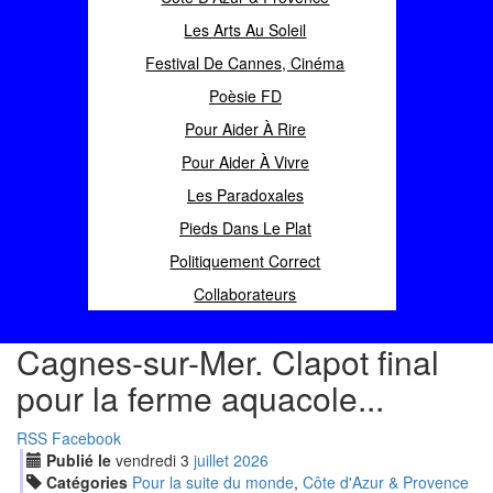
Les Arts Au Soleil
Festival De Cannes, Cinéma
Poèsie FD
Pour Aider À Rire
Pour Aider À Vivre
Les Paradoxales
Pieds Dans Le Plat
Politiquement Correct
Collaborateurs
Cagnes-sur-Mer. Clapot final
pour la ferme aquacole...
RSS
Facebook
Publié le
vendredi
3
jui
llet
2026
Catégories
Pour la suite du monde
,
Côte d'Azur & Provence