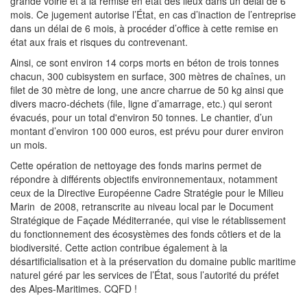
grande voirie et à la remise en état des lieux dans un délai de 6
mois. Ce jugement autorise l’État, en cas d’inaction de l’entreprise
dans un délai de 6 mois, à procéder d’office à cette remise en
état aux frais et risques du contrevenant.
Ainsi, ce sont environ 14 corps morts en béton de trois tonnes
chacun, 300 cubisystem en surface, 300 mètres de chaînes, un
filet de 30 mètre de long, une ancre charrue de 50 kg ainsi que
divers macro-déchets (file, ligne d’amarrage, etc.) qui seront
évacués, pour un total d'environ 50 tonnes. Le chantier, d’un
montant d’environ 100 000 euros, est prévu pour durer environ
un mois.
Cette opération de nettoyage des fonds marins permet de
répondre à différents objectifs environnementaux, notamment
ceux de la Directive Européenne Cadre Stratégie pour le Milieu
Marin de 2008, retranscrite au niveau local par le Document
Stratégique de Façade Méditerranée, qui vise le rétablissement
du fonctionnement des écosystèmes des fonds côtiers et de la
biodiversité. Cette action contribue également à la
désartificialisation et à la préservation du domaine public maritime
naturel géré par les services de l’État, sous l’autorité du préfet
des Alpes-Maritimes. CQFD !