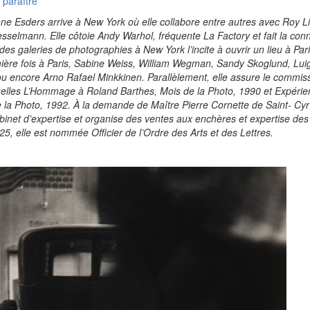
 paraître
e Esders arrive à New York où elle collabore entre autres avec Roy Li
elmann. Elle côtoie Andy Warhol, fréquente La Factory et fait la con
es galeries de photographies à New York l’incite à ouvrir un lieu à Par
ière fois à Paris, Sabine Weiss, William Wegman, Sandy Skoglund, Luigi
 ou encore Arno Rafael Minkkinen. Parallèlement, elle assure le commiss
quelles L’Hommage à Roland Barthes, Mois de la Photo, 1990 et Expéri
la Photo, 1992. À la demande de Maître Pierre Cornette de Saint- Cyr
binet d’expertise et organise des ventes aux enchères et expertise des 
025, elle est nommée Officier de l’Ordre des Arts et des Lettres.