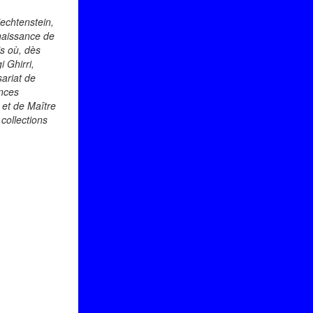
echtenstein,
naissance de
is où, dès
 Ghirri,
ariat de
ences
 et de Maître
collections