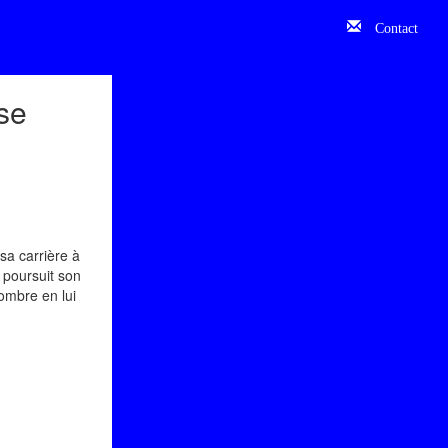
Contact
se
sa carrière à
 poursuit son
ombre en lui