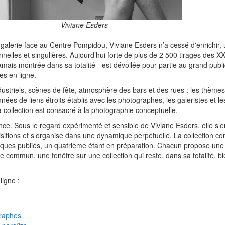
- Viviane Esders -
galerie face au Centre Pompidou, Viviane Esders n’a cessé d'enrichir, 
nelles et singulières. Aujourd’hui forte de plus de 2 500 tirages des X
 jamais montrée dans sa totalité - est dévoilée pour partie au grand public
les en ligne.
industriels, scènes de fête, atmosphère des bars et des rues : les thèmes
nnées de liens étroits établis avec les photographes, les galeristes et les
 collection est consacré à la photographie conceptuelle.
ce. Sous le regard expérimenté et sensible de Viviane Esders, elle s’en
sitions et s’organise dans une dynamique perpétuelle. La collection c
iques publiés, un quatrième étant en préparation. Chacun propose une 
 commun, une fenêtre sur une collection qui reste, dans sa totalité, bi
ligne :
raphes