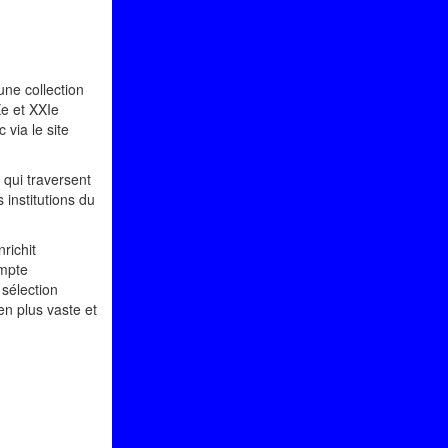
une collection
Xe et XXIe
 via le site
 qui traversent
 institutions du
richit
ompte
sélection
en plus vaste et