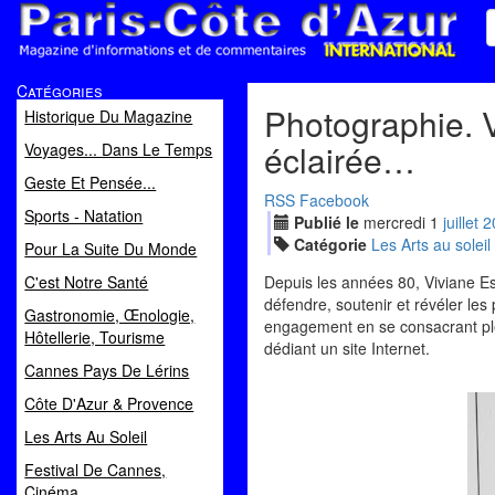
Paris Côte d'Azur
Catégories
Magazine d'informations et de commentaires
Photographie. 
Historique Du Magazine
éclairée…
Voyages... Dans Le Temps
Geste Et Pensée...
RSS
Facebook
Sports - Natation
Publié le
mercredi
1
jui
llet
2
Catégorie
Les Arts au soleil
Pour La Suite Du Monde
C'est Notre Santé
Depuis les années 80, Viviane Es
défendre, soutenir et révéler le
Gastronomie, Œnologie,
engagement en se consacrant plei
Hôtellerie, Tourisme
dédiant un site Internet.
Cannes Pays De Lérins
Côte D'Azur & Provence
Les Arts Au Soleil
Festival De Cannes,
Cinéma