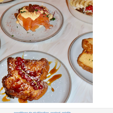
conditions de réutilisation
,
contact
,
crédits