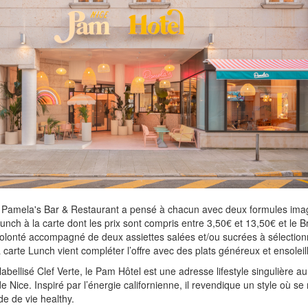
Le Pamela's Bar & Restaurant a pensé à chacun avec deux formules ima
runch à la carte dont les prix sont compris entre 3,50€ et 13,50€ et le B
lonté accompagné de deux assiettes salées et/ou sucrées à sélectionn
a carte Lunch vient compléter l’offre avec des plats généreux et ensoleil
 labellisé Clef Verte, le Pam Hôtel est une adresse lifestyle singulière a
de Nice. Inspiré par l’énergie californienne, il revendique un style où s
de de vie healthy.