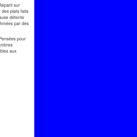
Réparti sur
des plats faits
pause détente
ythmées par des
. Pensées pour
hambres
ibles aux