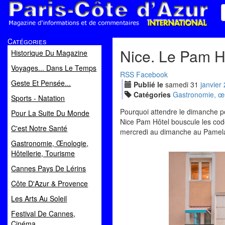
Paris Côte d'Azur
Catégories
Magazine d'informations et de commentaires
Nice. Le Pam Hô
Historique Du Magazine
Voyages... Dans Le Temps
RSS
Facebook
Geste Et Pensée...
Publié le
samedi
31
jan
vier
Catégories
Gastronomie, œno
Sports - Natation
Pourquoi attendre le dimanche po
Pour La Suite Du Monde
Nice Pam Hôtel bouscule les codes
C'est Notre Santé
mercredi au dimanche au Pamela
Gastronomie, Œnologie,
Hôtellerie, Tourisme
Cannes Pays De Lérins
Côte D'Azur & Provence
Les Arts Au Soleil
Festival De Cannes,
Cinéma