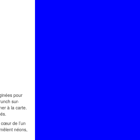
ginées pour
runch sur-
er à la carte.
lés.
u cœur de l’un
e mêlent néons,