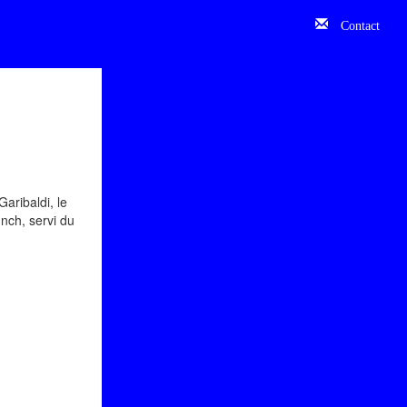
Contact
aribaldi, le
unch, servi du