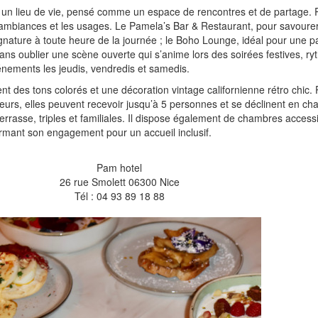
t un lieu de vie, pensé comme un espace de rencontres et de partage. 
es ambiances et les usages. Le Pamela’s Bar & Restaurant, pour savourer 
signature à toute heure de la journée ; le Boho Lounge, idéal pour une 
sans oublier une scène ouverte qui s’anime lors des soirées festives, r
vénements les jeudis, vendredis et samedis.
t des tons colorés et une décoration vintage californienne rétro chic
ageurs, elles peuvent recevoir jusqu’à 5 personnes et se déclinent en c
errasse, triples et familiales. Il dispose également de chambres access
firmant son engagement pour un accueil inclusif.
Pam hotel
26 rue Smolett 06300 Nice
Tél : 04 93 89 18 88