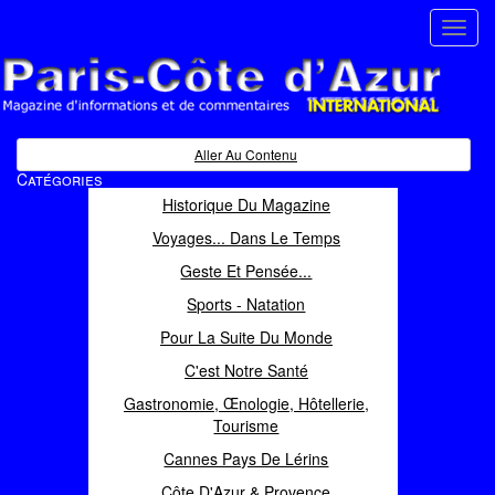
Toggl
navig
Paris Côte d'Azur
Magazine d'informations et de commentaires
Aller Au Contenu
Catégories
Historique Du Magazine
Voyages... Dans Le Temps
Geste Et Pensée...
Sports - Natation
Pour La Suite Du Monde
C'est Notre Santé
Gastronomie, Œnologie, Hôtellerie,
Tourisme
Cannes Pays De Lérins
Côte D'Azur & Provence