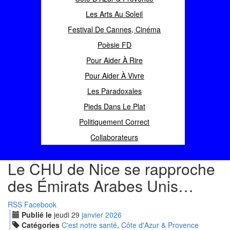
Les Arts Au Soleil
Festival De Cannes, Cinéma
Poèsie FD
Pour Aider À Rire
Pour Aider À Vivre
Les Paradoxales
Pieds Dans Le Plat
Politiquement Correct
Collaborateurs
Le CHU de Nice se rapproche
des Émirats Arabes Unis…
RSS
Facebook
Publié le
jeudi
29
jan
vier
2026
Catégories
C'est notre santé
,
Côte d'Azur & Provence