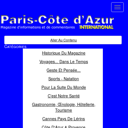
Toggl
navig
Paris Côte d'Azur
Magazine d'informations et de commentaires
Aller Au Contenu
Catégories
Historique Du Magazine
Voyages... Dans Le Temps
Geste Et Pensée...
Sports - Natation
Pour La Suite Du Monde
C'est Notre Santé
Gastronomie, Œnologie, Hôtellerie,
Tourisme
Cannes Pays De Lérins
Côte D'Azur & Provence