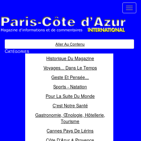
Toggl
navig
Paris Côte d'Azur
Magazine d'informations et de commentaires
Aller Au Contenu
Catégories
Historique Du Magazine
Voyages... Dans Le Temps
Geste Et Pensée...
Sports - Natation
Pour La Suite Du Monde
C'est Notre Santé
Gastronomie, Œnologie, Hôtellerie,
Tourisme
Cannes Pays De Lérins
Côte D'Azur & Provence