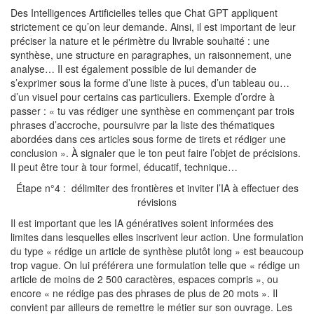
Des Intelligences Artificielles telles que Chat GPT appliquent
strictement ce qu’on leur demande. Ainsi, il est important de leur
préciser la nature et le périmètre du livrable souhaité : une
synthèse, une structure en paragraphes, un raisonnement, une
analyse… Il est également possible de lui demander de
s’exprimer sous la forme d’une liste à puces, d’un tableau ou…
d’un visuel pour certains cas particuliers. Exemple d’ordre à
passer : « tu vas rédiger une synthèse en commençant par trois
phrases d’accroche, poursuivre par la liste des thématiques
abordées dans ces articles sous forme de tirets et rédiger une
conclusion ». À signaler que le ton peut faire l’objet de précisions.
Il peut être tour à tour formel, éducatif, technique…
Étape n°4 : délimiter des frontières et inviter l’IA à effectuer des
révisions
Il est important que les IA génératives soient informées des
limites dans lesquelles elles inscrivent leur action. Une formulation
du type « rédige un article de synthèse plutôt long » est beaucoup
trop vague. On lui préférera une formulation telle que « rédige un
article de moins de 2 500 caractères, espaces compris », ou
encore « ne rédige pas des phrases de plus de 20 mots ». Il
convient par ailleurs de remettre le métier sur son ouvrage. Les