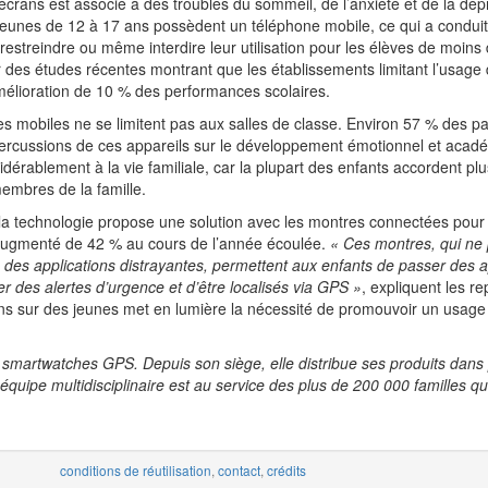
écrans est associé à des troubles du sommeil, de l’anxiété et de la dép
jeunes de 12 à 17 ans possèdent un téléphone mobile, ce qui a condui
estreindre ou même interdire leur utilisation pour les élèves de moins
 des études récentes montrant que les établissements limitant l’usage
élioration de 10 % des performances scolaires.
es mobiles ne se limitent pas aux salles de classe. Environ 57 % des pa
percussions de ces appareils sur le développement émotionnel et acad
dérablement à la vie familiale, car la plupart des enfants accordent plu
embres de la famille.
 la technologie propose une solution avec les montres connectées pour
augmenté de 42 % au cours de l’année écoulée.
« Ces montres, qui ne
 des applications distrayantes, permettent aux enfants de passer des 
r des alertes d’urgence et d’être localisés via GPS »
, expliquent les r
ans sur des jeunes met en lumière la nécessité de promouvoir un usag
 smartwatches GPS. Depuis son siège, elle distribue ses produits dans
quipe multidisciplinaire est au service des plus de 200 000 familles qu
conditions de réutilisation
,
contact
,
crédits