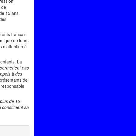
ression.
t de
 de 15 ans.
 des
rents français
émique de leurs
s d’attention à
 enfants. La
 permettent pas
appels à des
eprésentants de
e responsable
 plus de 15
i constituent sa