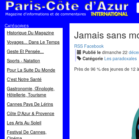
Paris Côte d'Azur
Catégories
Magazine d'informations et de commentaires
Jamais sans m
Historique Du Magazine
Voyages... Dans Le Temps
RSS
Facebook
Geste Et Pensée...
Publié le
dimanche
22
déc
e
Catégorie
Les paradoxales
Sports - Natation
Près de 96 % des jeunes de 12 à
Pour La Suite Du Monde
C'est Notre Santé
Gastronomie, Œnologie,
Hôtellerie, Tourisme
Cannes Pays De Lérins
Côte D'Azur & Provence
Les Arts Au Soleil
Festival De Cannes,
Cinéma