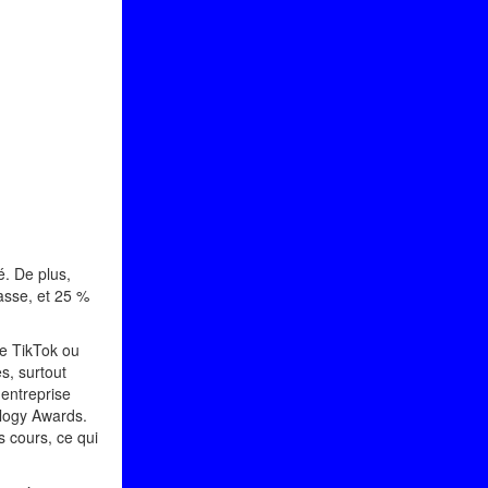
é. De plus,
asse, et 25 %
me TikTok ou
s, surtout
 entreprise
logy Awards.
s cours, ce qui