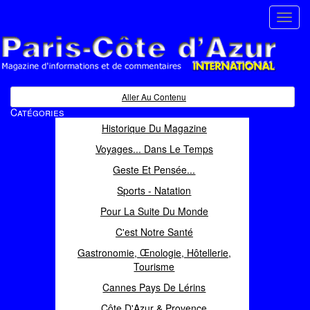
Toggl
navig
Paris Côte d'Azur
Magazine d'informations et de commentaires
Aller Au Contenu
Catégories
Historique Du Magazine
Voyages... Dans Le Temps
Geste Et Pensée...
Sports - Natation
Pour La Suite Du Monde
C'est Notre Santé
Gastronomie, Œnologie, Hôtellerie,
Tourisme
Cannes Pays De Lérins
Côte D'Azur & Provence