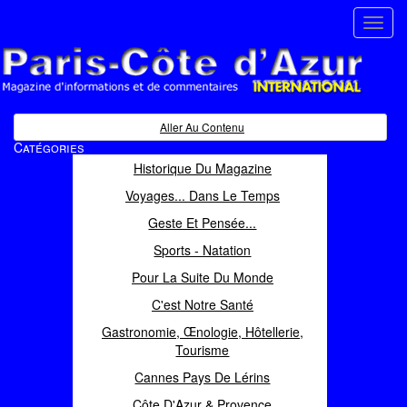
Toggl
navig
Paris Côte d'Azur
Magazine d'informations et de commentaires
Aller Au Contenu
Catégories
Historique Du Magazine
Voyages... Dans Le Temps
Geste Et Pensée...
Sports - Natation
Pour La Suite Du Monde
C'est Notre Santé
Gastronomie, Œnologie, Hôtellerie,
Tourisme
Cannes Pays De Lérins
Côte D'Azur & Provence