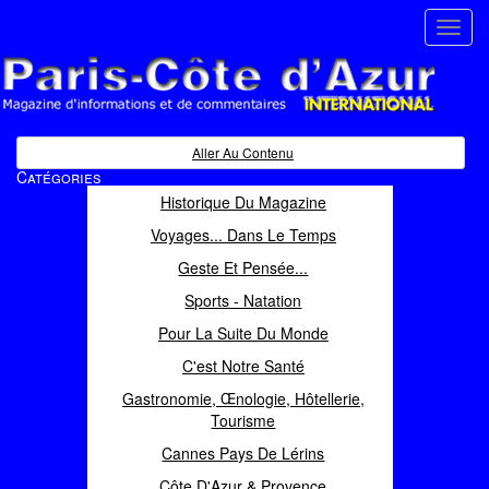
Toggl
navig
Paris Côte d'Azur
Magazine d'informations et de commentaires
Aller Au Contenu
Catégories
Historique Du Magazine
Voyages... Dans Le Temps
Geste Et Pensée...
Sports - Natation
Pour La Suite Du Monde
C'est Notre Santé
Gastronomie, Œnologie, Hôtellerie,
Tourisme
Cannes Pays De Lérins
Côte D'Azur & Provence