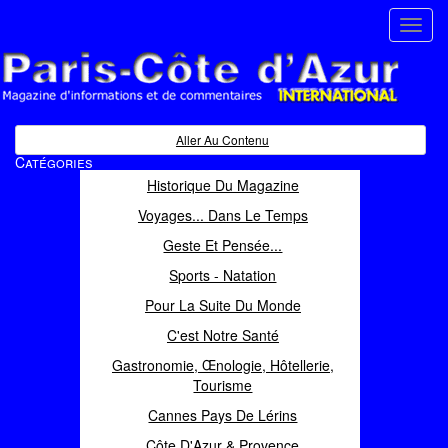
Toggl
navig
Paris Côte d'Azur
Magazine d'informations et de commentaires
Aller Au Contenu
Catégories
Historique Du Magazine
Voyages... Dans Le Temps
Geste Et Pensée...
Sports - Natation
Pour La Suite Du Monde
C'est Notre Santé
Gastronomie, Œnologie, Hôtellerie,
Tourisme
Cannes Pays De Lérins
Côte D'Azur & Provence