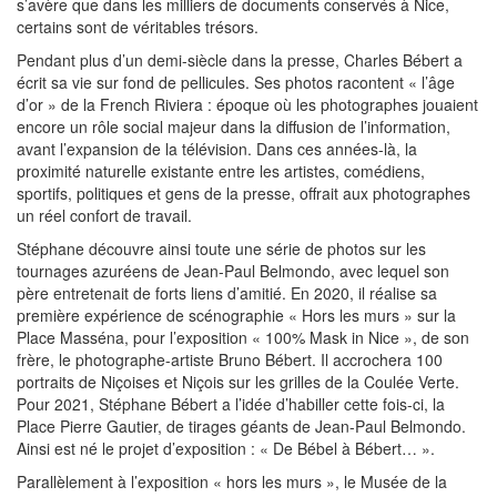
s’avère que dans les milliers de documents conservés à Nice,
certains sont de véritables trésors.
Pendant plus d’un demi-siècle dans la presse, Charles Bébert a
écrit sa vie sur fond de pellicules. Ses photos racontent « l’âge
d’or » de la French Riviera : époque où les photographes jouaient
encore un rôle social majeur dans la diffusion de l’information,
avant l’expansion de la télévision. Dans ces années-là, la
proximité naturelle existante entre les artistes, comédiens,
sportifs, politiques et gens de la presse, offrait aux photographes
un réel confort de travail.
Stéphane découvre ainsi toute une série de photos sur les
tournages azuréens de Jean-Paul Belmondo, avec lequel son
père entretenait de forts liens d’amitié. En 2020, il réalise sa
première expérience de scénographie « Hors les murs » sur la
Place Masséna, pour l’exposition « 100% Mask in Nice », de son
frère, le photographe-artiste Bruno Bébert. Il accrochera 100
portraits de Niçoises et Niçois sur les grilles de la Coulée Verte.
Pour 2021, Stéphane Bébert a l’idée d’habiller cette fois-ci, la
Place Pierre Gautier, de tirages géants de Jean-Paul Belmondo.
Ainsi est né le projet d’exposition : « De Bébel à Bébert… ».
Parallèlement à l’exposition « hors les murs », le Musée de la