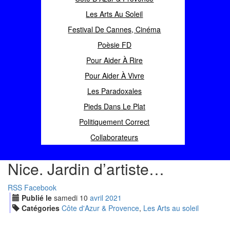
Les Arts Au Soleil
Festival De Cannes, Cinéma
Poèsie FD
Pour Aider À Rire
Pour Aider À Vivre
Les Paradoxales
Pieds Dans Le Plat
Politiquement Correct
Collaborateurs
Nice. Jardin d’artiste…
RSS
Facebook
Publié le
samedi
10
avr
il
2021
Catégories
Côte d'Azur & Provence
,
Les Arts au soleil