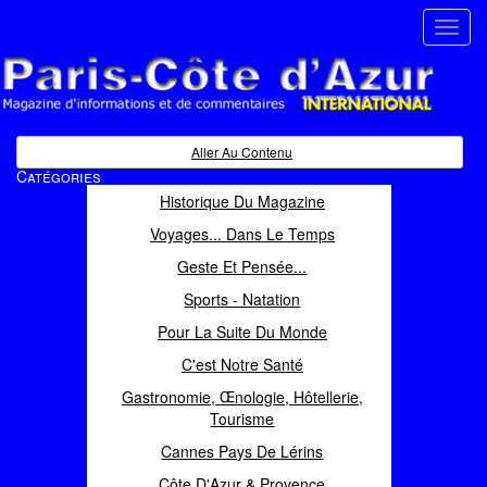
Toggl
navig
Paris Côte d'Azur
Magazine d'informations et de commentaires
Aller Au Contenu
Catégories
Historique Du Magazine
Voyages... Dans Le Temps
Geste Et Pensée...
Sports - Natation
Pour La Suite Du Monde
C'est Notre Santé
Gastronomie, Œnologie, Hôtellerie,
Tourisme
Cannes Pays De Lérins
Côte D'Azur & Provence