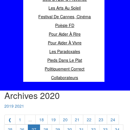
Les Arts Au Soleil
Festival De Cannes, Cinéma
Poèsie FD
Pour Aider À Rire
Pour Aider À Vivre
Les Paradoxales
Pieds Dans Le Plat
Politiquement Correct
Collaborateurs
Archives 2020
2019
2021
❰
1
...
18
19
20
21
22
23
24
25
26
27
28
29
30
31
32
33
34