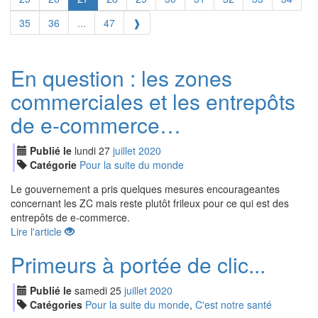
35
36
...
47
❱
En question : les zones
commerciales et les entrepôts
de e-commerce…
Publié le
lundi
27
jui
llet
2020
Catégorie
Pour la suite du monde
Le gouvernement a pris quelques mesures encourageantes
concernant les ZC mais reste plutôt frileux pour ce qui est des
entrepôts de e-commerce.
Lire l'article
Primeurs à portée de clic...
Publié le
samedi
25
jui
llet
2020
Catégories
Pour la suite du monde
,
C'est notre santé