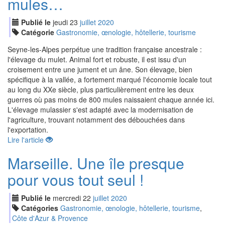
mules…
Publié le
jeudi
23
jui
llet
2020
Catégorie
Gastronomie, œnologie, hôtellerie, tourisme
Seyne-les-Alpes perpétue une tradition française ancestrale :
l'élevage du mulet. Animal fort et robuste, il est issu d'un
croisement entre une jument et un âne. Son élevage, bien
spécifique à la vallée, a fortement marqué l'économie locale tout
au long du XXe siècle, plus particulièrement entre les deux
guerres où pas moins de 800 mules naissaient chaque année ici.
L'élevage mulassier s'est adapté avec la modernisation de
l'agriculture, trouvant notamment des débouchées dans
l'exportation.
Lire l'article
Marseille. Une île presque
pour vous tout seul !
Publié le
mercredi
22
jui
llet
2020
Catégories
Gastronomie, œnologie, hôtellerie, tourisme
,
Côte d'Azur & Provence