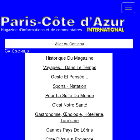
Toggl
navig
Paris Côte d'Azur
Magazine d'informations et de commentaires
Aller Au Contenu
Catégories
Historique Du Magazine
Voyages... Dans Le Temps
Geste Et Pensée...
Sports - Natation
Pour La Suite Du Monde
C'est Notre Santé
Gastronomie, Œnologie, Hôtellerie,
Tourisme
Cannes Pays De Lérins
Côte D'Azur & Provence