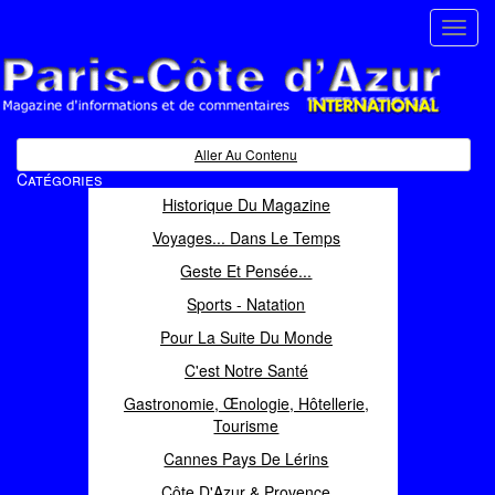
Toggl
navig
Paris Côte d'Azur
Magazine d'informations et de commentaires
Aller Au Contenu
Catégories
Historique Du Magazine
Voyages... Dans Le Temps
Geste Et Pensée...
Sports - Natation
Pour La Suite Du Monde
C'est Notre Santé
Gastronomie, Œnologie, Hôtellerie,
Tourisme
Cannes Pays De Lérins
Côte D'Azur & Provence