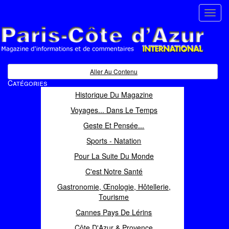
Toggl
navig
Paris Côte d'Azur
Magazine d'informations et de commentaires
Aller Au Contenu
Catégories
Historique Du Magazine
Voyages... Dans Le Temps
Geste Et Pensée...
Sports - Natation
Pour La Suite Du Monde
C'est Notre Santé
Gastronomie, Œnologie, Hôtellerie,
Tourisme
Cannes Pays De Lérins
Côte D'Azur & Provence