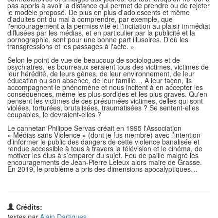
pas appris à avoir la distance qui permet de prendre ou de rejeter
le modèle proposé. De plus en plus d'adolescents et même
d'adultes ont du mal à comprendre, par exemple, que
l'encouragement à la permissivité et l'incitation au plaisir immédiat
diffusées par les médias, et en particulier par la publicité et la
pornographie, sont pour une bonne part illusoires. D'où les
transgressions et les passages à l'acte. »
Selon le point de vue de beaucoup de sociologues et de
psychiatres, les bourreaux seraient tous des victimes, victimes de
leur hérédité, de leurs gènes, de leur environnement, de leur
éducation ou son absence, de leur famille… A leur façon, ils
accompagnent le phénomène et nous incitent à en accepter les
conséquences, même les plus sordides et les plus graves. Qu'en
pensent les victimes de ces présumées victimes, celles qui sont
violées, torturées, brutalisées, traumatisées ? Se sentent-elles
coupables, le devraient-elles ?
Le cannetan Philippe Servas créait en 1995 l'Association
« Médias sans Violence » (dont je fus membre) avec l’intention
d’informer le public des dangers de cette violence banalisée et
rendue accessible à tous à travers la télévision et le cinéma, de
motiver les élus à s’emparer du sujet. Feu de paille malgré les
encouragements de Jean-Pierre Leleux alors maire de Grasse.
En 2019, le problème a pris des dimensions apocalyptiques…
Crédits:
textes par
Alain Dartigues