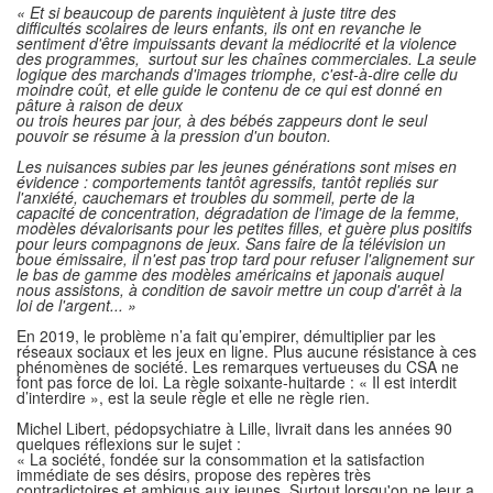
« Et si beaucoup de parents inquiètent à juste titre des
difficultés scolaires de leurs enfants, ils ont en revanche le
sentiment d'être impuissants devant la médiocrité et la violence
des programmes, surtout sur les chaînes commerciales. La seule
logique des marchands d'images triomphe,
c
'est-à-dire celle du
moindre coût, et elle guide le contenu de ce qui est donné en
pâture à raison de
deux
ou trois heures par jour, à des bébés zappeurs dont le seul
pouvoir se résume à la pression d'un bouton.
Les nuisances subies par les jeunes générations sont mises en
évidence : comportements tantôt agressifs, tantôt repliés sur
l
'anxiété, cauchemars
et
troubles du sommeil, perte de la
capacité de concentration, dégradation de
l
'image de la femme,
modèles
dévalorisants pour les petites filles, et guère plus positifs
pour leurs compagnons de jeux. Sans faire de la télévision un
boue émissaire, il n'est pas trop tard pour refuser
l
'alignement sur
le bas de gamme des modèles américains et japonais auquel
nous assistons, à condition de savoir mettre un coup d'a
r
rêt à la
loi de
l
'argent... »
En 2019, le problème n’a fait qu’empirer, démultiplier par les
réseaux sociaux et les jeux en ligne. Plus aucune résistance à ces
phénomènes de société. Les remarques vertueuses du CSA ne
font pas force de loi. La règle soixante-huitarde : « Il est interdit
d’interdire », est la seule règle et elle ne règle rien.
Michel Libert, pédopsychiatre à Lille, livrait dans les années 90
quelques réflexions sur le sujet :
« La société, fondée sur la consommation et la satisfaction
immédiate de ses désirs, propose des repères très
contradictoires et ambigus aux jeunes. Surtout lorsqu'on ne leur a