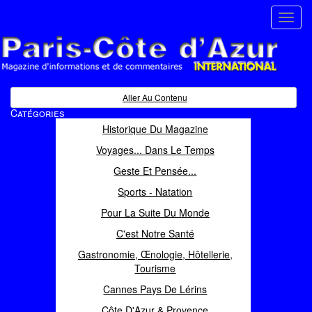
Toggl
navig
Paris Côte d'Azur
Magazine d'informations et de commentaires
Aller Au Contenu
Catégories
Historique Du Magazine
Voyages... Dans Le Temps
Geste Et Pensée...
Sports - Natation
Pour La Suite Du Monde
C'est Notre Santé
Gastronomie, Œnologie, Hôtellerie,
Tourisme
Cannes Pays De Lérins
Côte D'Azur & Provence